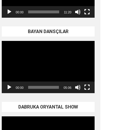
00:00
11:20
BAYAN DANSÇILAR
Video
oynatıcı
00:00
05:06
DABRUKA ORYANTAL SHOW
Video
oynatıcı