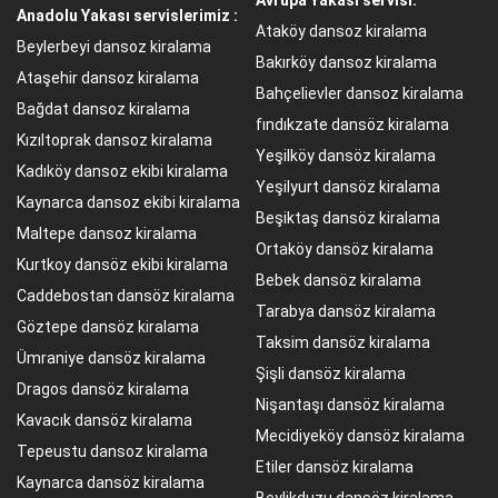
Anadolu Yakası servislerimiz :
Ataköy dansoz kiralama
Beylerbeyi dansoz kiralama
Bakırköy dansoz kiralama
Ataşehir dansoz kiralama
Bahçelievler dansoz kiralama
Bağdat dansoz kiralama
fındıkzate dansöz kiralama
Kızıltoprak dansoz kiralama
Yeşilköy dansöz kiralama
Kadıköy dansoz ekibi kiralama
Yeşilyurt dansöz kiralama
Kaynarca dansoz ekibi kiralama
Beşiktaş dansöz kiralama
Maltepe dansoz kiralama
Ortaköy dansöz kiralama
Kurtkoy dansöz ekibi kiralama
Bebek dansöz kiralama
Caddebostan dansöz kiralama
Tarabya dansöz kiralama
Göztepe dansöz kiralama
Taksim dansöz kiralama
Ümraniye dansöz kiralama
Şişli dansöz kiralama
Dragos dansöz kiralama
Nişantaşı dansöz kiralama
Kavacık dansöz kiralama
Mecidiyeköy dansöz kiralama
Tepeustu dansoz kiralama
Etiler dansöz kiralama
Kaynarca dansöz kiralama
Beylikduzu dansöz kiralama