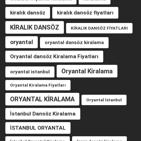
kiralık dansöz
kiralık dansöz fiyatları
KİRALIK DANSÖZ
KİRALIK DANSÖZ FİYATLARI
oryantal
oryantal dansöz kiralama
Oryantal dansöz Kiralama Fiyatları
Oryantal Kiralama
oryantal istanbul
Oryantal Kiralama Fiyatları
ORYANTAL KİRALAMA
Oryantal İstanbul
İstanbul Dansöz Kiralama
İSTANBUL ORYANTAL