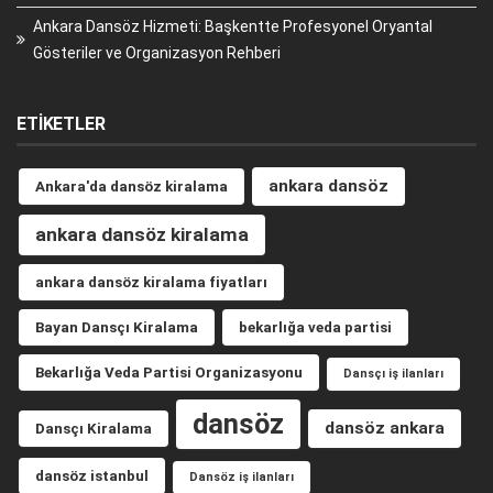
Ankara Dansöz Hizmeti: Başkentte Profesyonel Oryantal
Gösteriler ve Organizasyon Rehberi
ETIKETLER
ankara dansöz
Ankara'da dansöz kiralama
ankara dansöz kiralama
ankara dansöz kiralama fiyatları
Bayan Dansçı Kiralama
bekarlığa veda partisi
Bekarlığa Veda Partisi Organizasyonu
Dansçı iş ilanları
dansöz
dansöz ankara
Dansçı Kiralama
dansöz istanbul
Dansöz iş ilanları