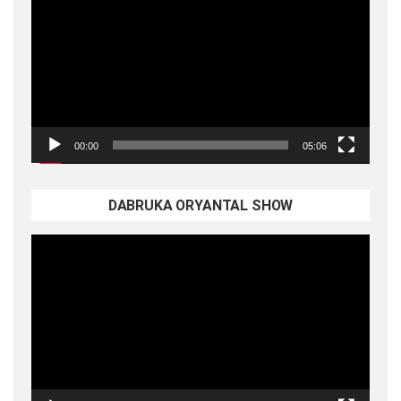
oynatıcı
00:00
05:06
DABRUKA ORYANTAL SHOW
Video
oynatıcı