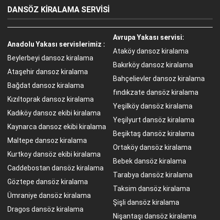
DANSÖZ KİRALAMA SERVİSİ
Avrupa Yakası servisi:
Anadolu Yakası servislerimiz :
Ataköy dansoz kiralama
Beylerbeyi dansoz kiralama
Bakırköy dansoz kiralama
Ataşehir dansoz kiralama
Bahçelievler dansoz kiralama
Bağdat dansoz kiralama
fındıkzate dansöz kiralama
Kızıltoprak dansoz kiralama
Yeşilköy dansöz kiralama
Kadıköy dansoz ekibi kiralama
Yeşilyurt dansöz kiralama
Kaynarca dansoz ekibi kiralama
Beşiktaş dansöz kiralama
Maltepe dansoz kiralama
Ortaköy dansöz kiralama
Kurtkoy dansöz ekibi kiralama
Bebek dansöz kiralama
Caddebostan dansöz kiralama
Tarabya dansöz kiralama
Göztepe dansöz kiralama
Taksim dansöz kiralama
Ümraniye dansöz kiralama
Şişli dansöz kiralama
Dragos dansöz kiralama
Nişantaşı dansöz kiralama