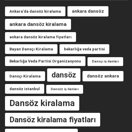
ankara dansöz
Ankara'da dansöz kiralama
ankara dansöz kiralama
ankara dansöz kiralama fiyatları
Bayan Dansçı Kiralama
bekarlığa veda partisi
Bekarlığa Veda Partisi Organizasyonu
Dansçı iş ilanları
dansöz
dansöz ankara
Dansçı Kiralama
dansöz istanbul
Dansöz iş ilanları
Dansöz kiralama
Dansöz kiralama fiyatları