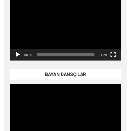
Video
oynatıcı
00:00
11:20
BAYAN DANSÇILAR
Video
oynatıcı