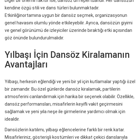
Diğer bir önemli faktör ise, dansöz’ün repertuarıdır. Her dansözün
kendine özgü stili ve dans türleri bulunmaktadır.
Etkinliğinortamına uygun bir dansöz seçmek, organizasyonun
genel havasını olumlu yönde etkileyebilir. Ayrıca, dansözün giyimi
ve genel görünümü de izleyiciler üzerinde bıraktığı etki açısından
göz önünde bulundurulmalıdır.
Yılbaşı İçin Dansöz Kiralamanın
Avantajları
Yılbaşı, herkesin eğlendiği ve yeni bir yıl için kutlamalar yaptığı özel
bir zamandır. Bu özel günlerde dansöz kiralamak, partilerin
atmosferini canlandırmak için harika bir seçenek olabilir. Özellikle,
dansöz performansları, misafirlerin keyifli vakit geçirmesini
sağlamak ve yeni yıla neşe ile girmelerine yardımcı olmak için
idealdir.
Dansözlerin katılımı, yılbaşı eğlencelerine farklı bir renk katar.
Misafirleriniz, gösterişli kostümleri ve dikkat çekici danslarıyla