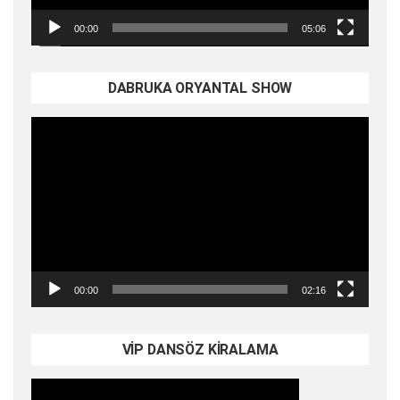
00:00
05:06
DABRUKA ORYANTAL SHOW
Video
oynatıcı
00:00
02:16
VİP DANSÖZ KİRALAMA