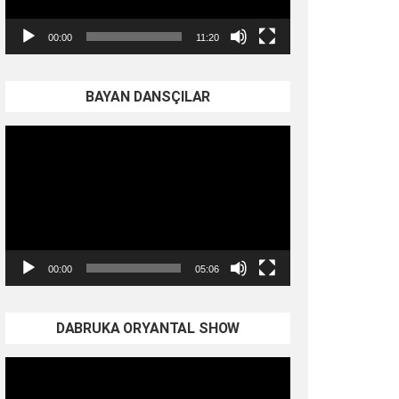
00:00
11:20
BAYAN DANSÇILAR
Video
oynatıcı
00:00
05:06
DABRUKA ORYANTAL SHOW
Video
oynatıcı