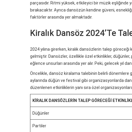
parçasıdır. Ritmi yüksek, etkileyici bir müzik eşliğinde y
bırakacaktır. Ayrıca dansözün kendine güveni, esnekliği
faktörler arasında yer almaktadır.
Kiralık Dansöz 2024’Te Ta
2024 yılına girerken, kiralık dansözlerin talep görece
gelmiştir. Dansözler, özellikle özel etkinlikler, düğünler
eğlence unsurları arasında yer alır. Peki, gelecek yıl 
Öncelikle, dansöz kiralama talebinin belirli dönemlere g
aylarında düğün ve festival gibi organizasyonlarda dan
düzenlenen etkinliklerin yanı sıra özel organizasyonl
KIRALIK DANSÖZLERIN TALEP GÖRECEĞI ETKINLIK
Düğünler
Partiler