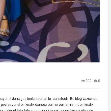
909
0
ofesyonel dans gösterileri sunan bir sanatçıdır. Bu blog yazısında,
, profesyonel bir kiralık dansöz bulma yöntemlerini, bir kiralık
i, gelecekteki talep durumunu ve sıkça sorulan soruları ele