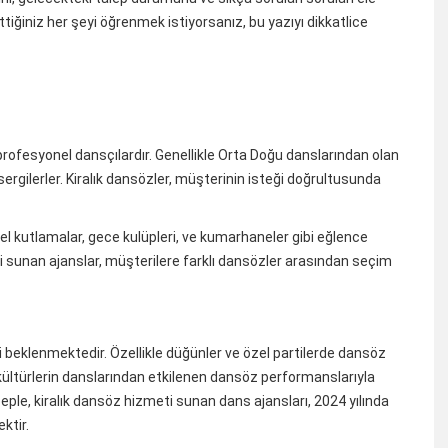
ettiğiniz her şeyi öğrenmek istiyorsanız, bu yazıyı dikkatlice
an profesyonel dansçılardır. Genellikle Orta Doğu danslarından olan
rgilerler. Kiralık dansözler, müşterinin isteği doğrultusunda
el kutlamalar, gece kulüpleri, ve kumarhaneler gibi eğlence
si sunan ajanslar, müşterilere farklı dansözler arasından seçim
i beklenmektedir. Özellikle düğünler ve özel partilerde dansöz
ı kültürlerin danslarından etkilenen dansöz performanslarıyla
eple, kiralık dansöz hizmeti sunan dans ajansları, 2024 yılında
ktir.