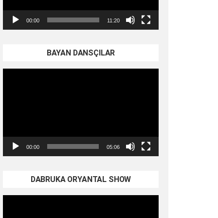
00:00
11:20
BAYAN DANSÇILAR
Video
oynatıcı
00:00
05:06
DABRUKA ORYANTAL SHOW
Video
oynatıcı