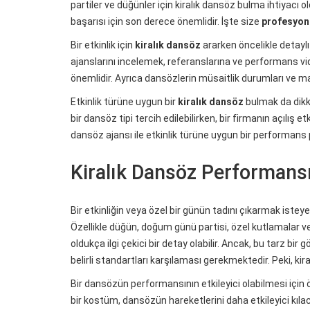
partiler ve düğünler için kiralık dansöz bulma ihtiyacı 
başarısı için son derece önemlidir. İşte size
profesyone
Bir etkinlik için
kiralık dansöz
ararken öncelikle detayl
ajanslarını incelemek, referanslarına ve performans v
önemlidir. Ayrıca dansözlerin müsaitlik durumları ve ma
Etkinlik türüne uygun bir
kiralık dansöz
bulmak da dikka
bir dansöz tipi tercih edilebilirken, bir firmanın açılış etk
dansöz ajansı ile etkinlik türüne uygun bir performans
Kiralık Dansöz Performansı
Bir etkinliğin veya özel bir günün tadını çıkarmak isteye
Özellikle düğün, doğum günü partisi, özel kutlamalar ve 
oldukça ilgi çekici bir detay olabilir. Ancak, bu tarz bi
belirli standartları karşılaması gerekmektedir. Peki, ki
Bir dansözün performansının etkileyici olabilmesi için 
bir kostüm, dansözün hareketlerini daha etkileyici kıl