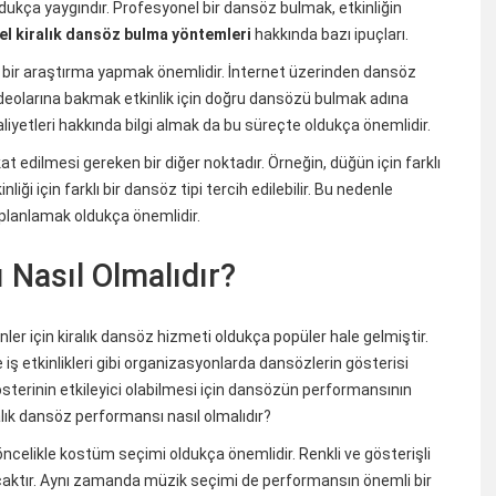
oldukça yaygındır. Profesyonel bir dansöz bulmak, etkinliğin
l kiralık dansöz bulma yöntemleri
hakkında bazı ipuçları.
ı bir araştırma yapmak önemlidir. İnternet üzerinden dansöz
ideolarına bakmak etkinlik için doğru dansözü bulmak adına
liyetleri hakkında bilgi almak da bu süreçte oldukça önemlidir.
t edilmesi gereken bir diğer noktadır. Örneğin, düğün için farklı
inliği için farklı bir dansöz tipi tercih edilebilir. Bu nedenle
 planlamak oldukça önemlidir.
 Nasıl Olmalıdır?
nler için kiralık dansöz hizmeti oldukça popüler hale gelmiştir.
iş etkinlikleri gibi organizasyonlarda dansözlerin gösterisi
r gösterinin etkileyici olabilmesi için dansözün performansının
ralık dansöz performansı nasıl olmalıdır?
öncelikle kostüm seçimi oldukça önemlidir. Renkli ve gösterişli
acaktır. Aynı zamanda müzik seçimi de performansın önemli bir