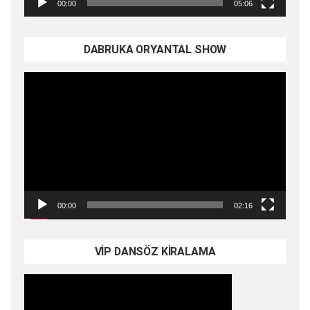
00:00
05:06
DABRUKA ORYANTAL SHOW
Video
oynatıcı
00:00
02:16
VİP DANSÖZ KİRALAMA