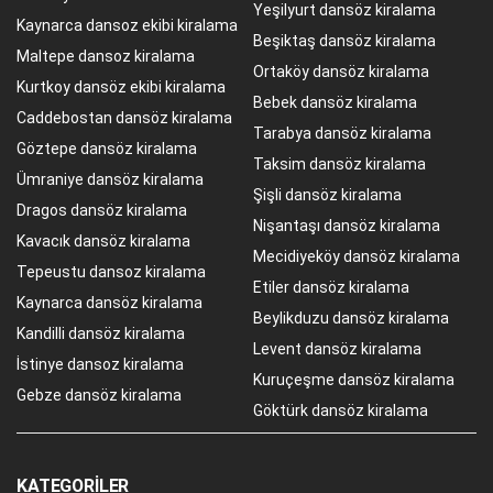
Yeşilyurt dansöz kiralama
Kaynarca dansoz ekibi kiralama
Beşiktaş dansöz kiralama
Maltepe dansoz kiralama
Ortaköy dansöz kiralama
Kurtkoy dansöz ekibi kiralama
Bebek dansöz kiralama
Caddebostan dansöz kiralama
Tarabya dansöz kiralama
Göztepe dansöz kiralama
Taksim dansöz kiralama
Ümraniye dansöz kiralama
Şişli dansöz kiralama
Dragos dansöz kiralama
Nişantaşı dansöz kiralama
Kavacık dansöz kiralama
Mecidiyeköy dansöz kiralama
Tepeustu dansoz kiralama
Etiler dansöz kiralama
Kaynarca dansöz kiralama
Beylikduzu dansöz kiralama
Kandilli dansöz kiralama
Levent dansöz kiralama
İstinye dansoz kiralama
Kuruçeşme dansöz kiralama
Gebze dansöz kiralama
Göktürk dansöz kiralama
KATEGORILER