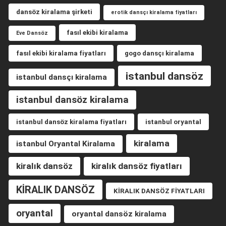
dansöz kiralama şirketi
erotik dansçı kiralama fiyatları
fasıl ekibi kiralama
Eve Dansöz
fasıl ekibi kiralama fiyatları
gogo dansçı kiralama
istanbul dansöz
istanbul dansçı kiralama
istanbul dansöz kiralama
istanbul dansöz kiralama fiyatları
istanbul oryantal
kiralama
istanbul Oryantal Kiralama
kiralık dansöz
kiralık dansöz fiyatları
KİRALIK DANSÖZ
KİRALIK DANSÖZ FİYATLARI
oryantal
oryantal dansöz kiralama