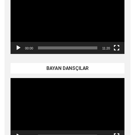
oynatıcı
00:00
11:20
BAYAN DANSÇILAR
Video
oynatıcı