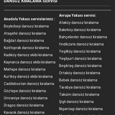
DANSÖZ KİRALAMA SERVİSİ
Avrupa Yakası servisi:
Anadolu Yakası servislerimiz :
Ataköy dansoz kiralama
Beylerbeyi dansoz kiralama
Bakırköy dansoz kiralama
Ataşehir dansoz kiralama
Bahçelievler dansoz kiralama
Bağdat dansoz kiralama
fındıkzate dansöz kiralama
Kızıltoprak dansoz kiralama
Yeşilköy dansöz kiralama
Kadıköy dansoz ekibi kiralama
Yeşilyurt dansöz kiralama
Kaynarca dansoz ekibi kiralama
Beşiktaş dansöz kiralama
Maltepe dansoz kiralama
Ortaköy dansöz kiralama
Kurtkoy dansöz ekibi kiralama
Bebek dansöz kiralama
Caddebostan dansöz kiralama
Tarabya dansöz kiralama
Göztepe dansöz kiralama
Taksim dansöz kiralama
Ümraniye dansöz kiralama
Şişli dansöz kiralama
Dragos dansöz kiralama
Nişantaşı dansöz kiralama
Kavacık dansöz kiralama