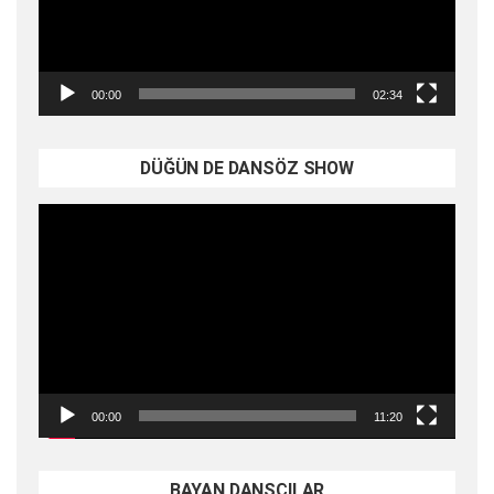
00:00
02:34
DÜĞÜN DE DANSÖZ SHOW
Video
oynatıcı
00:00
11:20
BAYAN DANSÇILAR