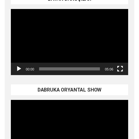
Video
oynatıcı
00:00
05:06
DABRUKA ORYANTAL SHOW
Video
oynatıcı