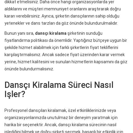
dikkat etmelisiniz. Daha önce hangi organizasyonlarda yer
aldıklarını ve müşteri memnuniyet oranlarını araştırarak doğru
kararı verebilirsiniz. Ayrıca, şirketin dansçılarının sahip olduğu
yetenekler ve dans tarzları da göz önünde bulundurulmalıdır.
Bunun yanı sıra,
dansçı kiralama
şirketinin sunduğu
fiyatlandırma politikası da önemlidir. Yaptığınız bütçeye uygun bir
şekilde hizmet alabilmek için farklı şirketlerin fiyat tekliflerini
karşılaştırmalısınız. Ancak sadece fiyat üzerinden karar vermek
yerine, hizmet kalitesini ve sunulan hizmetlerin kapsamını da göz
önünde bulundurmalısınız.
Dansçı Kiralama Süreci Nasıl
Işler?
Profesyonel dansçıları kiralamak, özel etkinliklerinizde veya
organizasyonlarınızda unutulmaz bir deneyim yaratmak için
harika bir seçenektir. Ancak, dansçı kiralama sürecinin nasıl
işlediğini bilmek ve doğru şirketi seçmek, başarılı bir etkinlik için