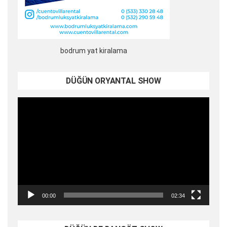
bodrum yat kiralama
DÜĞÜN ORYANTAL SHOW
Video
oynatıcı
00:00
02:34