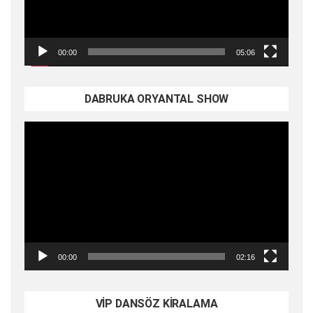
00:00
05:06
DABRUKA ORYANTAL SHOW
Video
oynatıcı
00:00
02:16
VİP DANSÖZ KİRALAMA