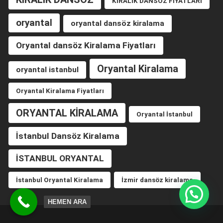
KİRALIK DANSÖZ FİYATLARI
oryantal
oryantal dansöz kiralama
Oryantal dansöz Kiralama Fiyatları
Oryantal Kiralama
oryantal istanbul
Oryantal Kiralama Fiyatları
ORYANTAL KİRALAMA
Oryantal İstanbul
İstanbul Dansöz Kiralama
İSTANBUL ORYANTAL
İstanbul Oryantal Kiralama
İzmir dansöz kiralama
HEMEN ARA