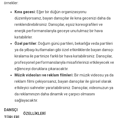
örnekler:
Kına gecesi:
Eğer bir düğün organizasyonu
düzenliyorsanız, bayan dansçılar ile kına gecenizi daha da
renklendirebilirsiniz. Dansçılar, eşsiz koreografileri ve
enerjik performanslarıyla geceye unutulmaz bir hava
katabilirler.
Özel partiler:
Doğum günü partileri, bekarlığa veda partileri
ya da yılbaşı kutlamaları gibi özel etkinliklerde bayan dansçı
kiralama ile partinize farklı bir hava katabilirsiniz. Dansçılar,
profesyonel performanslarıyla misafirlerinizi etkileyecek ve
eğlenceyi doruklara çıkaracaktır.
Müzik videoları ve reklam filmleri:
Bir müzik videosu ya da
reklam filmi çekiyorsanız, bayan dansçılar ile görsel olarak
etkileyici sahneler yaratabilirsiniz. Dansçılar, videonuzun ya
da reklamınızın daha dinamik ve çarpıcı olmasını
sağlayacaktır.
DANSÇI
ÖZELLIKLERI
TÜRLERI