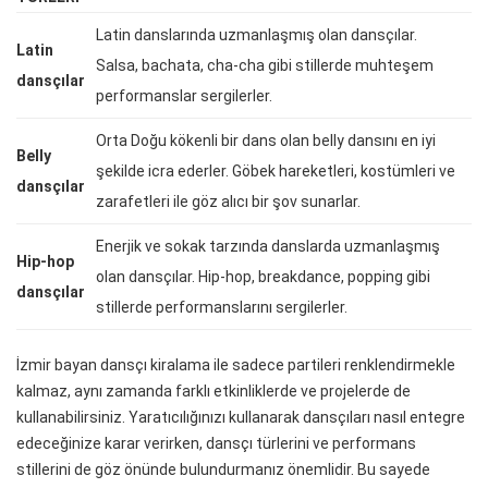
Latin danslarında uzmanlaşmış olan dansçılar.
Latin
Salsa, bachata, cha-cha gibi stillerde muhteşem
dansçılar
performanslar sergilerler.
Orta Doğu kökenli bir dans olan belly dansını en iyi
Belly
şekilde icra ederler. Göbek hareketleri, kostümleri ve
dansçılar
zarafetleri ile göz alıcı bir şov sunarlar.
Enerjik ve sokak tarzında danslarda uzmanlaşmış
Hip-hop
olan dansçılar. Hip-hop, breakdance, popping gibi
dansçılar
stillerde performanslarını sergilerler.
İzmir bayan dansçı kiralama ile sadece partileri renklendirmekle
kalmaz, aynı zamanda farklı etkinliklerde ve projelerde de
kullanabilirsiniz. Yaratıcılığınızı kullanarak dansçıları nasıl entegre
edeceğinize karar verirken, dansçı türlerini ve performans
stillerini de göz önünde bulundurmanız önemlidir. Bu sayede