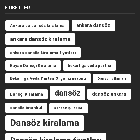
ETIKETLER
ankara dansöz
Ankara'da dansöz kiralama
ankara dansöz kiralama
ankara dansöz kiralama fiyatları
Bayan Dansçı Kiralama
bekarlığa veda partisi
Bekarlığa Veda Partisi Organizasyonu
Dansçı iş ilanları
dansöz
dansöz ankara
Dansçı Kiralama
dansöz istanbul
Dansöz iş ilanları
Dansöz kiralama