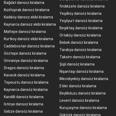
Bağdat dansoz kiralama
fındıkzate dansöz kiralama
Kızıltoprak dansoz kiralama
Yeşilköy dansöz kiralama
Kadıköy dansoz ekibi kiralama
Yeşilyurt dansöz kiralama
Kaynarca dansoz ekibi kiralama
Beşiktaş dansöz kiralama
Maltepe dansoz kiralama
Ortaköy dansöz kiralama
Kurtkoy dansöz ekibi kiralama
Bebek dansöz kiralama
Caddebostan dansöz kiralama
Tarabya dansöz kiralama
Göztepe dansöz kiralama
Taksim dansöz kiralama
Ümraniye dansöz kiralama
Şişli dansöz kiralama
Dragos dansöz kiralama
Nişantaşı dansöz kiralama
Kavacık dansöz kiralama
Mecidiyeköy dansöz kiralama
Tepeustu dansoz kiralama
Etiler dansöz kiralama
Kaynarca dansöz kiralama
Beylikduzu dansöz kiralama
Kandilli dansöz kiralama
Levent dansöz kiralama
İstinye dansoz kiralama
Kuruçeşme dansöz kiralama
Gebze dansöz kiralama
Göktürk dansöz kiralama