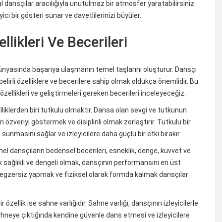
l dansçılar aracılığıyla unutulmaz bir atmosfer yaratabilirsiniz.
ci bir gösteri sunar ve davetlilerinizi büyüler.
likleri Ve Becerileri
 dünyasında başarıya ulaşmanın temel taşlarını oluşturur. Dansçı
elirli özelliklere ve becerilere sahip olmak oldukça önemlidir. Bu
ellikleri ve geliştirmeleri gereken becerileri inceleyeceğiz.
lliklerden biri tutkulu olmaktır. Dansa olan sevgi ve tutkunun
zveriyi göstermek ve disiplinli olmak zorlaştırır. Tutkulu bir
unmasını sağlar ve izleyicilere daha güçlü bir etki bırakır.
onel dansçıların bedensel becerileri, esneklik, denge, kuvvet ve
ak sağlıklı ve dengeli olmak, dansçının performansını en üst
 egzersiz yapmak ve fiziksel olarak formda kalmak dansçılar
özellik ise sahne varlığıdır. Sahne varlığı, dansçının izleyicilerle
ahneye çıktığında kendine güvenle dans etmesi ve izleyicilere