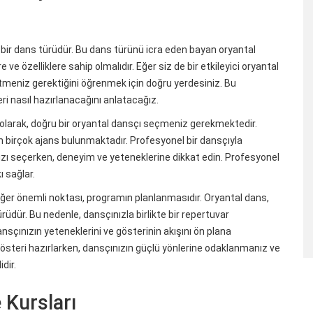
an bir dans türüdür. Bu dans türünü icra eden bayan oryantal
re ve özelliklere sahip olmalıdır. Eğer siz de bir etkileyici oryantal
etmeniz gerektiğini öğrenmek için doğru yerdesiniz. Bu
ri nasıl hazırlanacağını anlatacağız.
lk olarak, doğru bir oryantal dansçı seçmeniz gerekmektedir.
 birçok ajans bulunmaktadır. Profesyonel bir dansçıyla
ınızı seçerken, deneyim ve yeteneklerine dikkat edin. Profesyonel
ı sağlar.
 diğer önemli noktası, programın planlanmasıdır. Oryantal dans,
ürüdür. Bu nedenle, dansçınızla birlikte bir repertuvar
nsçınızın yeteneklerini ve gösterinin akışını ön plana
r gösteri hazırlarken, dansçınızın güçlü yönlerine odaklanmanız ve
dir.
 Kursları