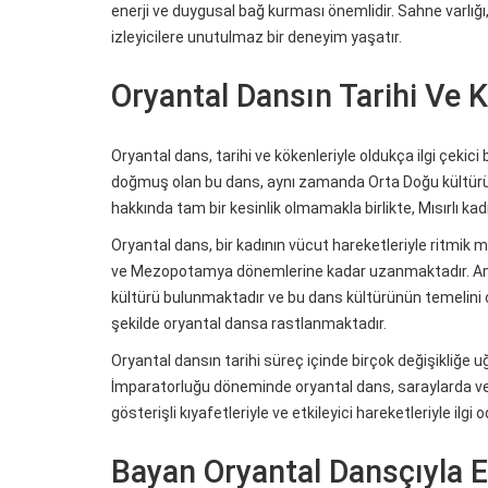
enerji ve duygusal bağ kurması önemlidir. Sahne varlığı,
izleyicilere unutulmaz bir deneyim yaşatır.
Oryantal Dansın Tarihi Ve K
Oryantal dans, tarihi ve kökenleriyle oldukça ilgi çekici
doğmuş olan bu dans, aynı zamanda Orta Doğu kültüründ
hakkında tam bir kesinlik olmamakla birlikte, Mısırlı kadı
Oryantal dans, bir kadının vücut hareketleriyle ritmik mü
ve Mezopotamya dönemlerine kadar uzanmaktadır. Antik
kültürü bulunmaktadır ve bu dans kültürünün temelin
şekilde oryantal dansa rastlanmaktadır.
Oryantal dansın tarihi süreç içinde birçok değişikliğe uğ
İmparatorluğu döneminde oryantal dans, saraylarda ve
gösterişli kıyafetleriyle ve etkileyici hareketleriyle ilgi 
Bayan Oryantal Dansçıyla Et