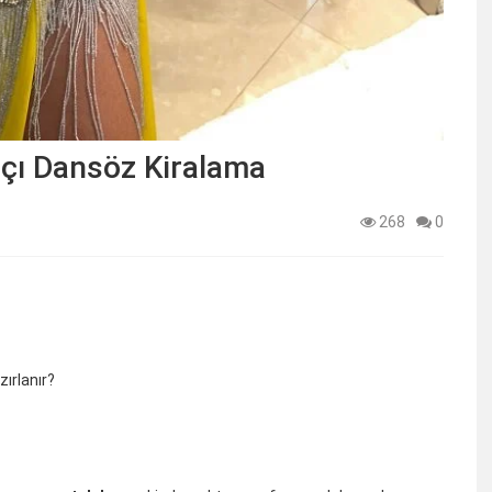
çı Dansöz Kiralama
268
0
zırlanır?