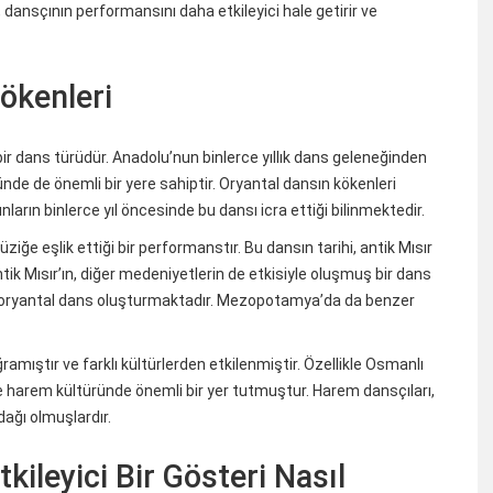
 dansçının performansını daha etkileyici hale getirir ve
ökenleri
 bir dans türüdür. Anadolu’nun binlerce yıllık dans geleneğinden
e de önemli bir yere sahiptir. Oryantal dansın kökenleri
nların binlerce yıl öncesinde bu dansı icra ettiği bilinmektedir.
ziğe eşlik ettiği bir performanstır. Bu dansın tarihi, antik Mısır
 Mısır’ın, diğer medeniyetlerin de etkisiyle oluşmuş bir dans
i oryantal dans oluşturmaktadır. Mezopotamya’da da benzer
ramıştır ve farklı kültürlerden etkilenmiştir. Özellikle Osmanlı
 harem kültüründe önemli bir yer tutmuştur. Harem dansçıları,
odağı olmuşlardır.
kileyici Bir Gösteri Nasıl