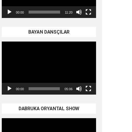
00:00
11:20
BAYAN DANSÇILAR
Video
oynatıcı
00:00
05:06
DABRUKA ORYANTAL SHOW
Video
oynatıcı