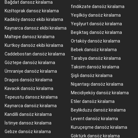
Bağdat dansoz kiralama
fındıkzate dansöz kiralama
Kızıltoprak dansoz kiralama
Yeşilköy dansöz kiralama
Kadıköy dansoz ekibi kiralama
Yeşilyurt dansöz kiralama
Kaynarca dansoz ekibi kiralama
Beşiktaş dansöz kiralama
Maltepe dansoz kiralama
Ortaköy dansöz kiralama
Kurtkoy dansöz ekibi kiralama
Bebek dansöz kiralama
Caddebostan dansöz kiralama
Tarabya dansöz kiralama
Göztepe dansöz kiralama
Taksim dansöz kiralama
Ümraniye dansöz kiralama
Şişli dansöz kiralama
Dragos dansöz kiralama
Nişantaşı dansöz kiralama
Kavacık dansöz kiralama
Mecidiyeköy dansöz kiralama
Tepeustu dansoz kiralama
Etiler dansöz kiralama
Kaynarca dansöz kiralama
Beylikduzu dansöz kiralama
Kandilli dansöz kiralama
Levent dansöz kiralama
İstinye dansoz kiralama
Kuruçeşme dansöz kiralama
Gebze dansöz kiralama
Göktürk dansöz kiralama