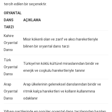
tercih edilen bir seçenektir.
ORYANTAL
DANS
AÇIKLAMA
TARZI
Kahire
Misir kökenli olan ve zarif ve akıcı hareketleriyle
Oryantal
bilinen bir oryantal dans tarzi
Dansı
Türk
Türkiye’nin köklü kültürel miraslarından biridir ve
Oryantal
enerjik ve coşkulu hareketleriyle tanınır
Dansı
Arap
Arap ülkelerinin geleneksel danslarından biridir ve
Oryantal
ritmik kalça hareketleri ve kolların kullanımına
Dansı
odaklanır
Yılbaşı partilerinde en popüler oryantal dans tarzlarından bazıları