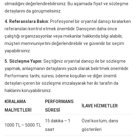
olmadığını değerlendirebilirsiniz. Bu aşamada fiyat ve sözleşme
detaylarını da görüşmelisiniz.
4. Referanslara Bakın:
Profesyonel bir oryantal dansçı kiralarken
referansları kontrol etmek önemlidir. Dansçının daha önce
çalıştığı organizasyonlar veya mekanlar hakkında bilgi alabilir,
müşteri memnuniyetini değerlendirebilir ve güvenilir bir seçim
yapabilirsiniz.
5. Sözleşme Yapın:
Seçtiğiniz oryantal dansçı ile bir sözleşme
yapmak, anlaşmanın detaylarını yazılı olarak belirtmek önemlidir.
Performans tarihi, süresi, ödeme koşulları ve diğer önemli
detayları içeren bir sözleşme imzalayarak her iki tarafın da
haklarını koruyabilirsiniz.
KIRALAMA
PERFORMANS
İLAVE HIZMETLER
MALIYETLERI
SÜRESI
15 dakika – 1
Özel kostüm, dans
1000 TL – 5000 TL
saat
gösterileri