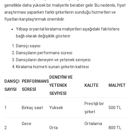
genellikle daha yüksek bir maliyetle beraber gelir. Bu nedenle, fiyat
araştırması yaparken farklı şirketlerin sunduğu hizmetleri ve
fiyatları karşılaştırmak önemlidir.
Yılbaşı oryantal kiralama maliyetleri aşağıdaki faktörlere
bağlı olarak değişiklik gösterir:
Dansçı sayısı
Dansçıların performans süresi
Dansçıların deneyim ve yetenek seviyesi
Kiralama hizmeti sunan şirketin kalitesi
DENEYIM VE
DANSÇI
PERFORMANS
YETENEK
KALITE
MALIYET
SAYISI
SÜRESI
SEVIYESI
Prestijli bir
1
Birkaç saat
Yüksek
500 TL
şirket
Gece
Ortalama
2
Orta
800 TL