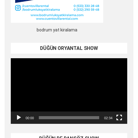
bodrum yat kiralama
DÜĞÜN ORYANTAL SHOW
Video
oynatıcı
00:00
02:34