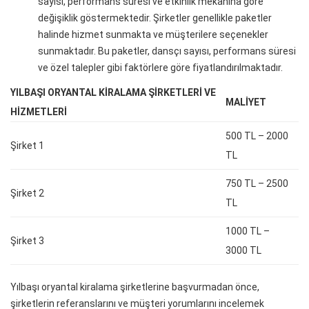
sayısı, performans süresi ve etkinlik mekanına göre
değişiklik göstermektedir. Şirketler genellikle paketler
halinde hizmet sunmakta ve müşterilere seçenekler
sunmaktadır. Bu paketler, dansçı sayısı, performans süresi
ve özel talepler gibi faktörlere göre fiyatlandırılmaktadır.
YILBAŞI ORYANTAL KIRALAMA ŞIRKETLERI VE
MALIYET
HIZMETLERI
500 TL – 2000
Şirket 1
TL
750 TL – 2500
Şirket 2
TL
1000 TL –
Şirket 3
3000 TL
Yılbaşı oryantal kiralama şirketlerine başvurmadan önce,
şirketlerin referanslarını ve müşteri yorumlarını incelemek