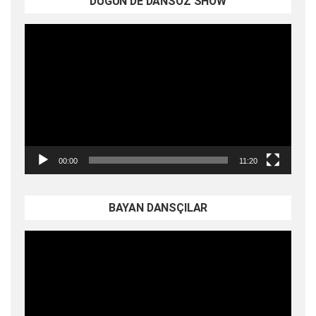
DÜĞÜN DE DANSÖZ SHOW
Video
oynatıcı
00:00
11:20
BAYAN DANSÇILAR
Video
oynatıcı