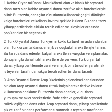
1. Kahire Oryantal Dansı: Mısır kökenli olan ve klasik bir oryantal
dans tarzı olan Kahire oryantal dansı, zarif ve akıcı hareketleriyle
bilinir. Bu tarzda, dansçılar vücutlarını kullanarak çeşitli dönüşler,
kalça hareketleri ve kollarını kıvrımlı şekilde kullanır. Bu dans tarzı,
yılbaşı partilerinde sıklıkla tercih edilen ve izleyiciler arasında
popüler olan bir seçenektir.
2. Türk Oryantal Dansı: Türkiye’nin köklü kültürel miraslarından biri
olan Türk oryantal dansı, enerjik ve coşkulu hareketleriyle tanınır.
Bu tarzda dans edenler, kalça hareketlerini vurgular ve zıplamalar,
dönüşler gibi daha hızlı hareketlere de yer verir. Türk oryantal
dansı, yılbaşı partilerinde canlı ve enerjik bir atmosfer yaratmak
isteyenler tarafından sıkça tercih edilen bir dans tarzıdır.
3. Arap Oryantal Dansı: Arap ülkelerinin geleneksel danslarından
biri olan Arap oryantal dansı, ritmik kalça hareketleri ve kolların
kullanımına odaklanır. Bu tarzda dans edenler, vücutlarını
yumuşak ve akıcı hareketlerle ifade eder ve genellikle oryantal
müzik eşliğinde dans eder. Arap oryantal dansı, yılbaşı partilerinde
şık ve zarif bir dans performansı sunmak isteyenler tarafından