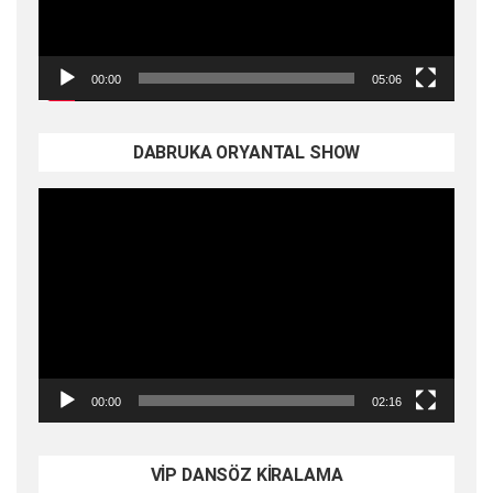
00:00
05:06
DABRUKA ORYANTAL SHOW
Video
oynatıcı
00:00
02:16
VİP DANSÖZ KİRALAMA