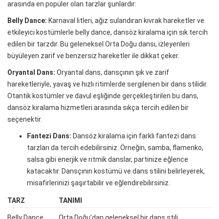
arasında en popüler olan tarzlar şunlardır:
Belly Dance:
Karnaval litleri, ağız sulandıran kıvrak hareketler ve
etkileyici kostümlerle belly dance, dansöz kiralama için sık tercih
edilen bir tarzdır. Bu geleneksel Orta Doğu dansı, izleyenleri
büyüleyen zarif ve benzersiz hareketler ile dikkat çeker.
Oryantal Dans:
Oryantal dans, dansçının şık ve zarif
hareketleriyle, yavaş ve hızlı ritimlerde sergilenen bir dans stilidir.
Otantik kostümler ve davul eşliğinde gerçekleştirilen bu dans,
dansöz kiralama hizmetleri arasında sıkça tercih edilen bir
seçenektir.
Fantezi Dans:
Dansöz kiralama için farklı fantezi dans
tarzları da tercih edebilirsiniz. Örneğin, samba, flamenko,
salsa gibi enerjik ve ritmik danslar, partinize eğlence
katacaktır. Dansçının kostümü ve dans stilini belirleyerek,
misafirlerinizi şaşırtabilir ve eğlendirebilirsiniz.
TARZ
TANIMI
Belly Dance
Orta Doğu’dan geleneksel bir dans stili