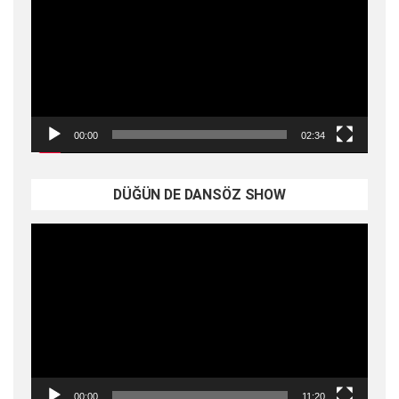
00:00
02:34
DÜĞÜN DE DANSÖZ SHOW
Video
oynatıcı
00:00
11:20