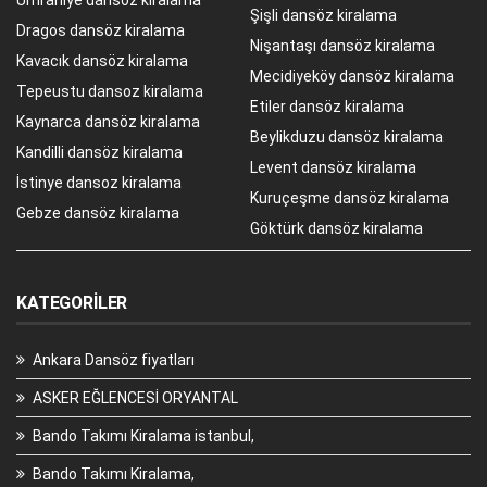
Ümraniye dansöz kiralama
Şişli dansöz kiralama
Dragos dansöz kiralama
Nişantaşı dansöz kiralama
Kavacık dansöz kiralama
Mecidiyeköy dansöz kiralama
Tepeustu dansoz kiralama
Etiler dansöz kiralama
Kaynarca dansöz kiralama
Beylikduzu dansöz kiralama
Kandilli dansöz kiralama
Levent dansöz kiralama
İstinye dansoz kiralama
Kuruçeşme dansöz kiralama
Gebze dansöz kiralama
Göktürk dansöz kiralama
KATEGORILER
Ankara Dansöz fiyatları
ASKER EĞLENCESİ ORYANTAL
Bando Takımı Kiralama istanbul,
Bando Takımı Kiralama,