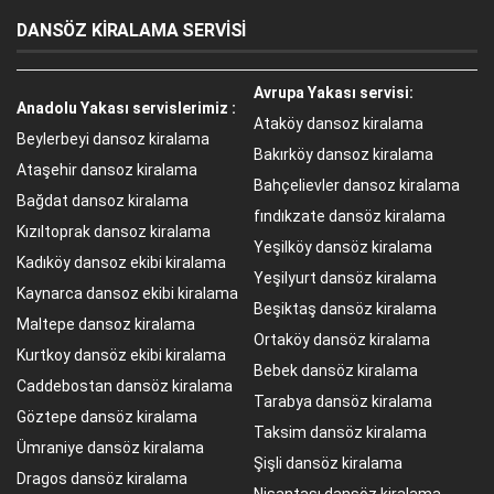
DANSÖZ KİRALAMA SERVİSİ
Avrupa Yakası servisi:
Anadolu Yakası servislerimiz :
Ataköy dansoz kiralama
Beylerbeyi dansoz kiralama
Bakırköy dansoz kiralama
Ataşehir dansoz kiralama
Bahçelievler dansoz kiralama
Bağdat dansoz kiralama
fındıkzate dansöz kiralama
Kızıltoprak dansoz kiralama
Yeşilköy dansöz kiralama
Kadıköy dansoz ekibi kiralama
Yeşilyurt dansöz kiralama
Kaynarca dansoz ekibi kiralama
Beşiktaş dansöz kiralama
Maltepe dansoz kiralama
Ortaköy dansöz kiralama
Kurtkoy dansöz ekibi kiralama
Bebek dansöz kiralama
Caddebostan dansöz kiralama
Tarabya dansöz kiralama
Göztepe dansöz kiralama
Taksim dansöz kiralama
Ümraniye dansöz kiralama
Şişli dansöz kiralama
Dragos dansöz kiralama
Nişantaşı dansöz kiralama