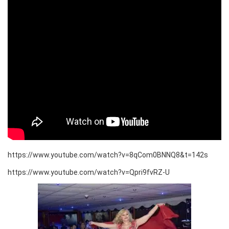
https://www.youtube.com/watch?v=8qCom0BNNQ8&t=142s
https://www.youtube.com/watch?v=Qpri9fvRZ-U