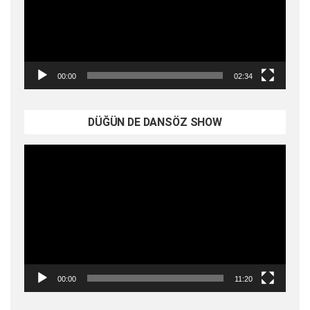
00:00
02:34
DÜĞÜN DE DANSÖZ SHOW
Video
oynatıcı
00:00
11:20