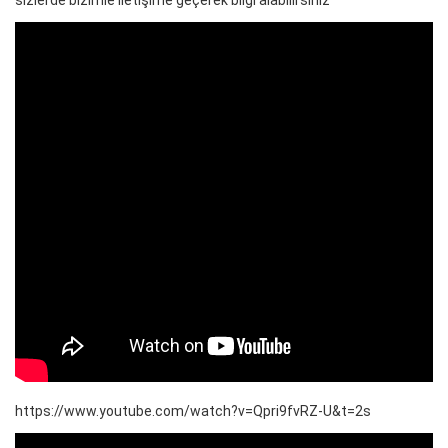
https://www.youtube.com/watch?v=Qpri9fvRZ-U&t=2s