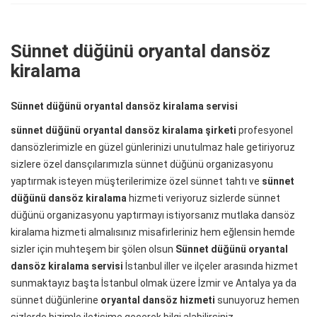
Sünnet düğünü oryantal dansöz
kiralama
Sünnet düğünü oryantal dansöz kiralama servisi
sünnet düğünü oryantal dansöz kiralama şirketi
profesyonel
dansözlerimizle en güzel günlerinizi unutulmaz hale getiriyoruz
sizlere özel dansçılarımızla sünnet düğünü organizasyonu
yaptırmak isteyen müşterilerimize özel sünnet tahtı ve
sünnet
düğünü dansöz kiralama
hizmeti veriyoruz sizlerde sünnet
düğünü organizasyonu yaptırmayı istiyorsanız mutlaka dansöz
kiralama hizmeti almalısınız misafirleriniz hem eğlensin hemde
sizler için muhteşem bir şölen olsun
Sünnet düğünü oryantal
dansöz kiralama servisi
İstanbul iller ve ilçeler arasında hizmet
sunmaktayız başta İstanbul olmak üzere İzmir ve Antalya ya da
sünnet düğünlerine
oryantal dansöz hizmeti
sunuyoruz hemen
sizlerde bizimle iletişime geçerek bilgi alabilirsiniz