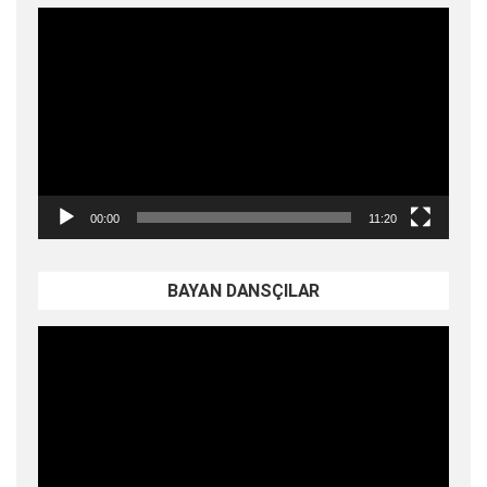
Video
oynatıcı
00:00
11:20
BAYAN DANSÇILAR
Video
oynatıcı