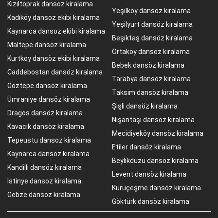
Kızıltoprak dansoz kiralama
Yeşilköy dansöz kiralama
Kadıköy dansoz ekibi kiralama
Yeşilyurt dansöz kiralama
Kaynarca dansoz ekibi kiralama
Beşiktaş dansöz kiralama
Maltepe dansoz kiralama
Ortaköy dansöz kiralama
Kurtkoy dansöz ekibi kiralama
Bebek dansöz kiralama
Caddebostan dansöz kiralama
Tarabya dansöz kiralama
Göztepe dansöz kiralama
Taksim dansöz kiralama
Ümraniye dansöz kiralama
Şişli dansöz kiralama
Dragos dansöz kiralama
Nişantaşı dansöz kiralama
Kavacık dansöz kiralama
Mecidiyeköy dansöz kiralama
Tepeustu dansoz kiralama
Etiler dansöz kiralama
Kaynarca dansöz kiralama
Beylikduzu dansöz kiralama
Kandilli dansöz kiralama
Levent dansöz kiralama
İstinye dansoz kiralama
Kuruçeşme dansöz kiralama
Gebze dansöz kiralama
Göktürk dansöz kiralama