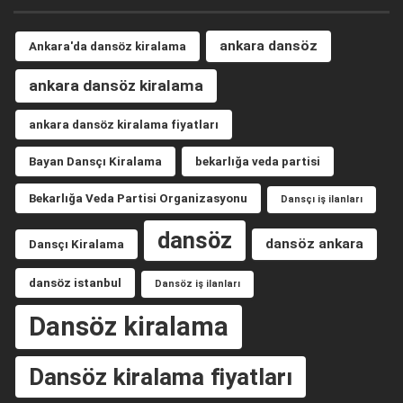
ankara dansöz
Ankara'da dansöz kiralama
ankara dansöz kiralama
ankara dansöz kiralama fiyatları
Bayan Dansçı Kiralama
bekarlığa veda partisi
Bekarlığa Veda Partisi Organizasyonu
Dansçı iş ilanları
dansöz
dansöz ankara
Dansçı Kiralama
dansöz istanbul
Dansöz iş ilanları
Dansöz kiralama
Dansöz kiralama fiyatları