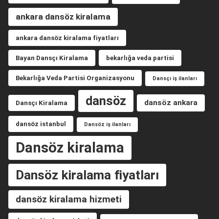
ankara dansöz kiralama
ankara dansöz kiralama fiyatları
Bayan Dansçı Kiralama
bekarlığa veda partisi
Bekarlığa Veda Partisi Organizasyonu
Dansçı iş ilanları
dansöz
dansöz ankara
Dansçı Kiralama
dansöz istanbul
Dansöz iş ilanları
Dansöz kiralama
Dansöz kiralama fiyatları
dansöz kiralama hizmeti