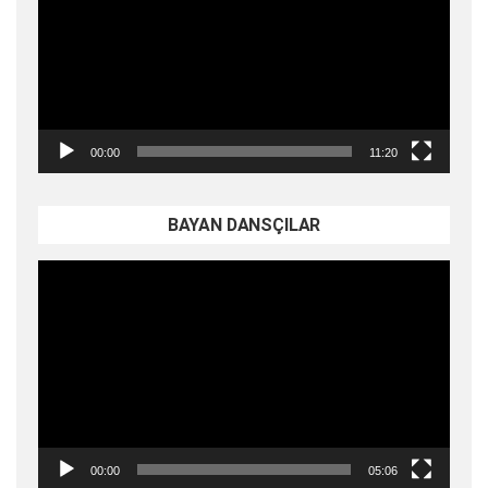
00:00
11:20
BAYAN DANSÇILAR
Video
oynatıcı
00:00
05:06