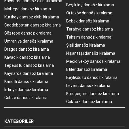
Kaynarca dansoz ekibi kiralama
Beşiktaş dansöz kiralama
Maltepe dansoz kiralama
Ortaköy dansöz kiralama
Kurtkoy dansöz ekibi kiralama
Bebek dansöz kiralama
Caddebostan dansöz kiralama
Tarabya dansöz kiralama
Göztepe dansöz kiralama
Taksim dansöz kiralama
Ümraniye dansöz kiralama
Şişli dansöz kiralama
Dragos dansöz kiralama
Nişantaşı dansöz kiralama
Kavacık dansöz kiralama
Mecidiyeköy dansöz kiralama
Tepeustu dansoz kiralama
Etiler dansöz kiralama
Kaynarca dansöz kiralama
Beylikduzu dansöz kiralama
Kandilli dansöz kiralama
Levent dansöz kiralama
İstinye dansoz kiralama
Kuruçeşme dansöz kiralama
Gebze dansöz kiralama
Göktürk dansöz kiralama
KATEGORILER