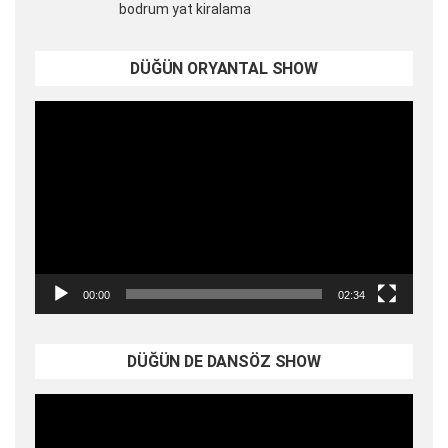
bodrum yat kiralama
DÜĞÜN ORYANTAL SHOW
Video
oynatıcı
00:00
02:34
DÜĞÜN DE DANSÖZ SHOW
Video
oynatıcı