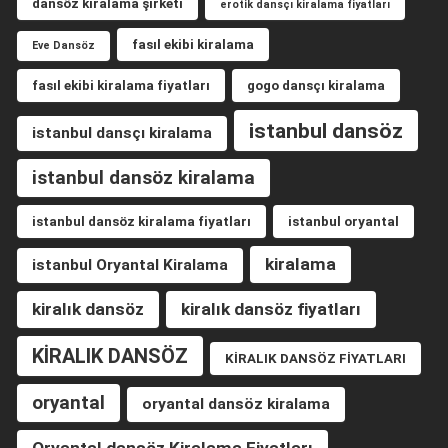
dansöz kiralama şirketi
erotik dansçı kiralama fiyatları
fasıl ekibi kiralama
Eve Dansöz
fasıl ekibi kiralama fiyatları
gogo dansçı kiralama
istanbul dansöz
istanbul dansçı kiralama
istanbul dansöz kiralama
istanbul dansöz kiralama fiyatları
istanbul oryantal
kiralama
istanbul Oryantal Kiralama
kiralık dansöz
kiralık dansöz fiyatları
KİRALIK DANSÖZ
KİRALIK DANSÖZ FİYATLARI
oryantal
oryantal dansöz kiralama
Oryantal dansöz Kiralama Fiyatları