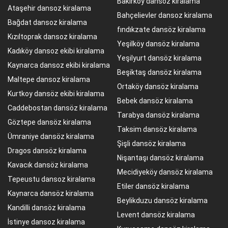
Bakırköy dansoz kiralama
Ataşehir dansoz kiralama
Bahçelievler dansoz kiralama
Bağdat dansoz kiralama
fındıkzate dansöz kiralama
Kızıltoprak dansoz kiralama
Yeşilköy dansöz kiralama
Kadıköy dansoz ekibi kiralama
Yeşilyurt dansöz kiralama
Kaynarca dansoz ekibi kiralama
Beşiktaş dansöz kiralama
Maltepe dansoz kiralama
Ortaköy dansöz kiralama
Kurtkoy dansöz ekibi kiralama
Bebek dansöz kiralama
Caddebostan dansöz kiralama
Tarabya dansöz kiralama
Göztepe dansöz kiralama
Taksim dansöz kiralama
Ümraniye dansöz kiralama
Şişli dansöz kiralama
Dragos dansöz kiralama
Nişantaşı dansöz kiralama
Kavacık dansöz kiralama
Mecidiyeköy dansöz kiralama
Tepeustu dansoz kiralama
Etiler dansöz kiralama
Kaynarca dansöz kiralama
Beylikduzu dansöz kiralama
Kandilli dansöz kiralama
Levent dansöz kiralama
İstinye dansoz kiralama