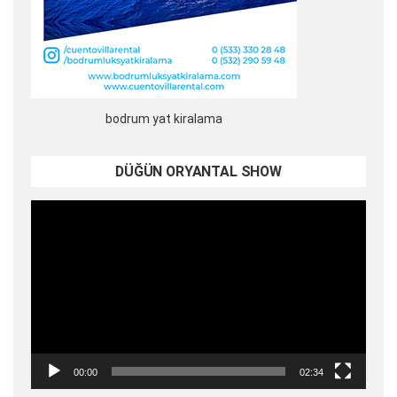
bodrum yat kiralama
DÜĞÜN ORYANTAL SHOW
Video
oynatıcı
00:00
02:34