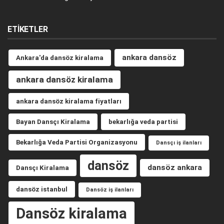
ETIKETLER
ankara dansöz
Ankara'da dansöz kiralama
ankara dansöz kiralama
ankara dansöz kiralama fiyatları
Bayan Dansçı Kiralama
bekarlığa veda partisi
Bekarlığa Veda Partisi Organizasyonu
Dansçı iş ilanları
dansöz
dansöz ankara
Dansçı Kiralama
dansöz istanbul
Dansöz iş ilanları
Dansöz kiralama