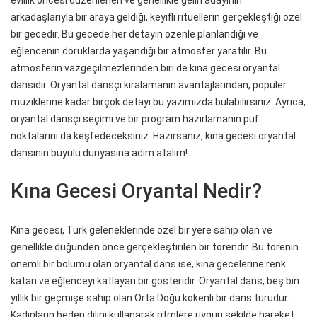
evlilik öncesi düzenlenen ve genellikle gelin adayının
arkadaşlarıyla bir araya geldiği, keyifli ritüellerin gerçekleştiği özel
bir gecedir. Bu gecede her detayın özenle planlandığı ve
eğlencenin doruklarda yaşandığı bir atmosfer yaratılır. Bu
atmosferin vazgeçilmezlerinden biri de kına gecesi oryantal
dansıdır. Oryantal dansçı kiralamanın avantajlarından, popüler
müziklerine kadar birçok detayı bu yazımızda bulabilirsiniz. Ayrıca,
oryantal dansçı seçimi ve bir program hazırlamanın püf
noktalarını da keşfedeceksiniz. Hazırsanız, kına gecesi oryantal
dansının büyülü dünyasına adım atalım!
Kına Gecesi Oryantal Nedir?
Kına gecesi, Türk geleneklerinde özel bir yere sahip olan ve
genellikle düğünden önce gerçekleştirilen bir törendir. Bu törenin
önemli bir bölümü olan oryantal dans ise, kına gecelerine renk
katan ve eğlenceyi katlayan bir gösteridir. Oryantal dans, beş bin
yıllık bir geçmişe sahip olan Orta Doğu kökenli bir dans türüdür.
Kadınların beden dilini kullanarak ritmlere uygun şekilde hareket