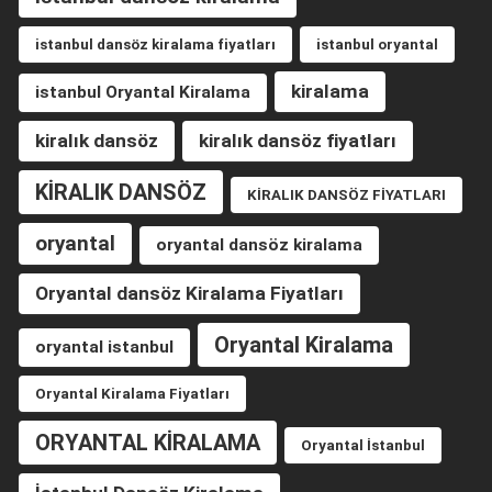
istanbul dansöz kiralama fiyatları
istanbul oryantal
kiralama
istanbul Oryantal Kiralama
kiralık dansöz
kiralık dansöz fiyatları
KİRALIK DANSÖZ
KİRALIK DANSÖZ FİYATLARI
oryantal
oryantal dansöz kiralama
Oryantal dansöz Kiralama Fiyatları
Oryantal Kiralama
oryantal istanbul
Oryantal Kiralama Fiyatları
ORYANTAL KİRALAMA
Oryantal İstanbul