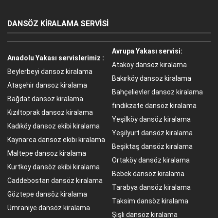
DANSÖZ KİRALAMA SERVİSİ
Avrupa Yakası servisi:
Anadolu Yakası servislerimiz :
Ataköy dansoz kiralama
Beylerbeyi dansoz kiralama
Bakırköy dansoz kiralama
Ataşehir dansoz kiralama
Bahçelievler dansoz kiralama
Bağdat dansoz kiralama
fındıkzate dansöz kiralama
Kızıltoprak dansoz kiralama
Yeşilköy dansöz kiralama
Kadıköy dansoz ekibi kiralama
Yeşilyurt dansöz kiralama
Kaynarca dansoz ekibi kiralama
Beşiktaş dansöz kiralama
Maltepe dansoz kiralama
Ortaköy dansöz kiralama
Kurtkoy dansöz ekibi kiralama
Bebek dansöz kiralama
Caddebostan dansöz kiralama
Tarabya dansöz kiralama
Göztepe dansöz kiralama
Taksim dansöz kiralama
Ümraniye dansöz kiralama
Şişli dansöz kiralama