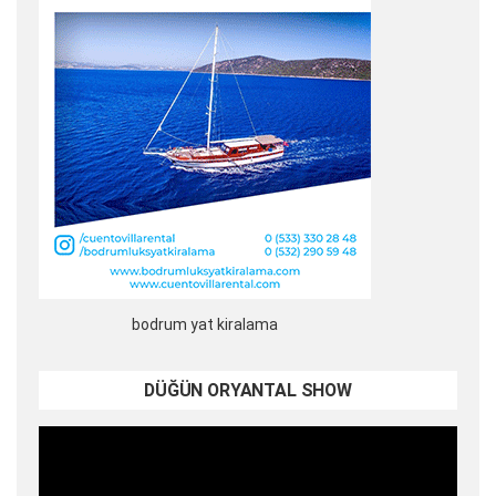
bodrum yat kiralama
DÜĞÜN ORYANTAL SHOW
Video
oynatıcı