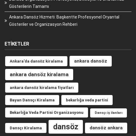
Gösterilerin Tamamı
Ankara Dansöz Hizmeti: Başkentte Profesyonel Oryantal
Gösteriler ve Organizasyon Rehberi
ETIKETLER
ankara dansöz
Ankara'da dansöz kiralama
ankara dansöz kiralama
ankara dansöz kiralama fiyatları
Bayan Dansçı Kiralama
bekarlığa veda partisi
Bekarlığa Veda Partisi Organizasyonu
Dansçı iş ilanları
dansöz
dansöz ankara
Dansçı Kiralama