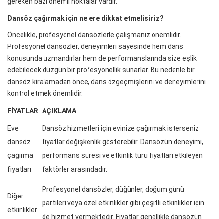
gereken bazı önemli noktalar vardır.
Dansöz çağırmak için nelere dikkat etmelisiniz?
Öncelikle, profesyonel dansözlerle çalışmanız önemlidir.
Profesyonel dansözler, deneyimleri sayesinde hem dans
konusunda uzmandırlar hem de performanslarında size eşlik
edebilecek düzgün bir profesyonellik sunarlar. Bu nedenle bir
dansöz kiralamadan önce, dans özgeçmişlerini ve deneyimlerini
kontrol etmek önemlidir.
FIYATLAR
AÇIKLAMA
Eve
Dansöz hizmetleri için evinize çağırmak isterseniz
dansöz
fiyatlar değişkenlik gösterebilir. Dansözün deneyimi,
çağırma
performans süresi ve etkinlik türü fiyatları etkileyen
fiyatları
faktörler arasındadır.
Profesyonel dansözler, düğünler, doğum günü
Diğer
partileri veya özel etkinlikler gibi çeşitli etkinlikler için
etkinlikler
de hizmet vermektedir. Fiyatlar genellikle dansözün