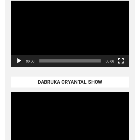
Video
oynatıcı
00:00
05:06
DABRUKA ORYANTAL SHOW
Video
oynatıcı