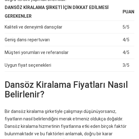
DANSÖZ KIRALAMA ŞIRKETI İÇIN DIKKAT EDILMESI
PUAN
GEREKENLER
Kaliteli ve deneyimli dansçılar
5/5
Geniş dans repertuvarı
4/5
Müşteri yorumları ve referanslar
4/5
Uygun fiyat seçenekleri
3/5
Dansöz Kiralama Fiyatları Nasıl
Belirlenir?
Bir dansöz kiralama şirketiyle çalışmayı düşünüyorsanız,
fiyatların nasıl belirlendiğini merak etmeniz oldukça doğaldır.
Dansöz kiralama hizmetinin fiyatlarına etki eden birçok faktör
bulunmaktadır ve bu faktörleri anlamak, doğru bir karar