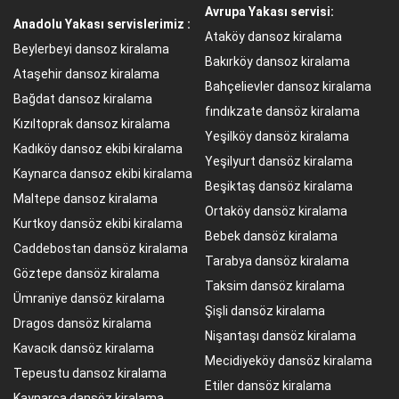
Avrupa Yakası servisi:
Anadolu Yakası servislerimiz :
Ataköy dansoz kiralama
Beylerbeyi dansoz kiralama
Bakırköy dansoz kiralama
Ataşehir dansoz kiralama
Bahçelievler dansoz kiralama
Bağdat dansoz kiralama
fındıkzate dansöz kiralama
Kızıltoprak dansoz kiralama
Yeşilköy dansöz kiralama
Kadıköy dansoz ekibi kiralama
Yeşilyurt dansöz kiralama
Kaynarca dansoz ekibi kiralama
Beşiktaş dansöz kiralama
Maltepe dansoz kiralama
Ortaköy dansöz kiralama
Kurtkoy dansöz ekibi kiralama
Bebek dansöz kiralama
Caddebostan dansöz kiralama
Tarabya dansöz kiralama
Göztepe dansöz kiralama
Taksim dansöz kiralama
Ümraniye dansöz kiralama
Şişli dansöz kiralama
Dragos dansöz kiralama
Nişantaşı dansöz kiralama
Kavacık dansöz kiralama
Mecidiyeköy dansöz kiralama
Tepeustu dansoz kiralama
Etiler dansöz kiralama
Kaynarca dansöz kiralama