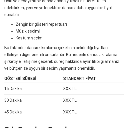
Ünlü ve deneyimli bir dansöz daha yüksek bir ücret talep
edebilirken, yeni ve yetenekli bir dansöz daha uygun bir fiyat
sunabilir.
Zengin bir gösteri repertuarı
Müzik seçimi
Kostüm seçimi
Bu faktörler dansöz kiralama şirketinin belirlediği fiyatları
etkileyen diğer önemli unsurlardır. Bu nedenle dansöz kiralama
şirketiyle iletişime geçerek süreç hakkında ayrıntılı bilgi almanız
ve bütçenize uygun bir seçim yapmanız önemlidir.
GÖSTERI SÜRESI
STANDART FIYAT
15 Dakika
XXX TL
30 Dakika
XXX TL
45 Dakika
XXX TL