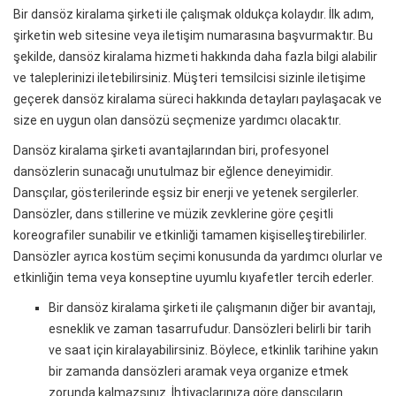
Bir dansöz kiralama şirketi ile çalışmak oldukça kolaydır. İlk adım,
şirketin web sitesine veya iletişim numarasına başvurmaktır. Bu
şekilde, dansöz kiralama hizmeti hakkında daha fazla bilgi alabilir
ve taleplerinizi iletebilirsiniz. Müşteri temsilcisi sizinle iletişime
geçerek dansöz kiralama süreci hakkında detayları paylaşacak ve
size en uygun olan dansözü seçmenize yardımcı olacaktır.
Dansöz kiralama şirketi avantajlarından biri, profesyonel
dansözlerin sunacağı unutulmaz bir eğlence deneyimidir.
Dansçılar, gösterilerinde eşsiz bir enerji ve yetenek sergilerler.
Dansözler, dans stillerine ve müzik zevklerine göre çeşitli
koreografiler sunabilir ve etkinliği tamamen kişiselleştirebilirler.
Dansözler ayrıca kostüm seçimi konusunda da yardımcı olurlar ve
etkinliğin tema veya konseptine uyumlu kıyafetler tercih ederler.
Bir dansöz kiralama şirketi ile çalışmanın diğer bir avantajı,
esneklik ve zaman tasarrufudur. Dansözleri belirli bir tarih
ve saat için kiralayabilirsiniz. Böylece, etkinlik tarihine yakın
bir zamanda dansözleri aramak veya organize etmek
zorunda kalmazsınız. İhtiyaçlarınıza göre dansçıların