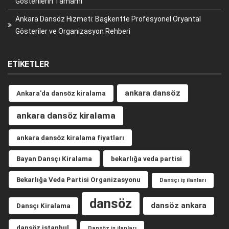
Gösterilerin Tamamı
Ankara Dansöz Hizmeti: Başkentte Profesyonel Oryantal
Gösteriler ve Organizasyon Rehberi
ETIKETLER
ankara dansöz
Ankara'da dansöz kiralama
ankara dansöz kiralama
ankara dansöz kiralama fiyatları
Bayan Dansçı Kiralama
bekarlığa veda partisi
Bekarlığa Veda Partisi Organizasyonu
Dansçı iş ilanları
dansöz
dansöz ankara
Dansçı Kiralama
dansöz istanbul
Dansöz iş ilanları