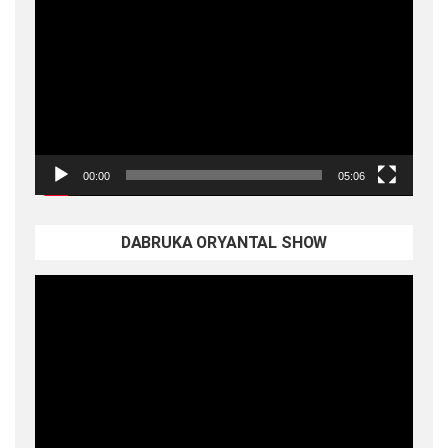
oynatıcı
00:00
05:06
DABRUKA ORYANTAL SHOW
Video
oynatıcı