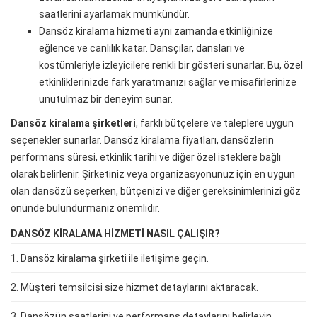
saatlerini ayarlamak mümkündür.
Dansöz kiralama hizmeti aynı zamanda etkinliğinize
eğlence ve canlılık katar. Dansçılar, dansları ve
kostümleriyle izleyicilere renkli bir gösteri sunarlar. Bu, özel
etkinliklerinizde fark yaratmanızı sağlar ve misafirlerinize
unutulmaz bir deneyim sunar.
Dansöz kiralama şirketleri
, farklı bütçelere ve taleplere uygun
seçenekler sunarlar. Dansöz kiralama fiyatları, dansözlerin
performans süresi, etkinlik tarihi ve diğer özel isteklere bağlı
olarak belirlenir. Şirketiniz veya organizasyonunuz için en uygun
olan dansözü seçerken, bütçenizi ve diğer gereksinimlerinizi göz
önünde bulundurmanız önemlidir.
DANSÖZ KIRALAMA HIZMETI NASIL ÇALIŞIR?
1. Dansöz kiralama şirketi ile iletişime geçin.
2. Müşteri temsilcisi size hizmet detaylarını aktaracak.
3. Dansözün saatlerini ve performans detaylarını belirleyin.