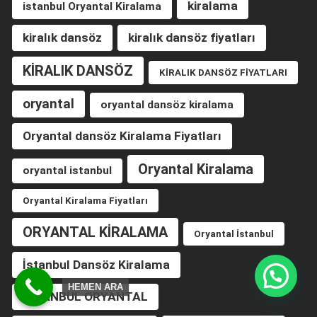
kiralama
istanbul Oryantal Kiralama
kiralık dansöz
kiralık dansöz fiyatları
KİRALIK DANSÖZ
KİRALIK DANSÖZ FİYATLARI
oryantal
oryantal dansöz kiralama
Oryantal dansöz Kiralama Fiyatları
Oryantal Kiralama
oryantal istanbul
Oryantal Kiralama Fiyatları
ORYANTAL KİRALAMA
Oryantal İstanbul
İstanbul Dansöz Kiralama
HEMEN ARA
İSTANBUL ORYANTAL