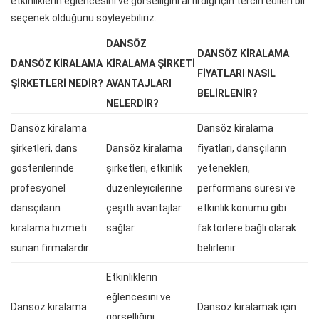
etkinliklerin eğlencesini ve görselliğini artırdığı için tercih edilen bir
seçenek olduğunu söyleyebiliriz.
DANSÖZ
DANSÖZ KIRALAMA
DANSÖZ KIRALAMA
KIRALAMA ŞIRKETI
FIYATLARI NASIL
ŞIRKETLERI NEDIR?
AVANTAJLARI
BELIRLENIR?
NELERDIR?
Dansöz kiralama
Dansöz kiralama
şirketleri, dans
Dansöz kiralama
fiyatları, dansçıların
gösterilerinde
şirketleri, etkinlik
yetenekleri,
profesyonel
düzenleyicilerine
performans süresi ve
dansçıların
çeşitli avantajlar
etkinlik konumu gibi
kiralama hizmeti
sağlar.
faktörlere bağlı olarak
sunan firmalardır.
belirlenir.
Etkinliklerin
eğlencesini ve
Dansöz kiralama
Dansöz kiralamak için
görselliğini