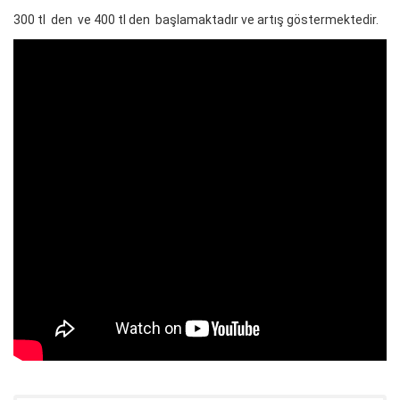
300 tl den ve 400 tl den başlamaktadır ve artış göstermektedir.