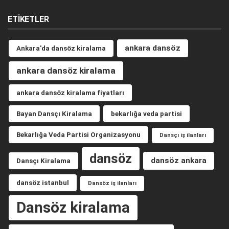
ETIKETLER
ankara dansöz
Ankara'da dansöz kiralama
ankara dansöz kiralama
ankara dansöz kiralama fiyatları
Bayan Dansçı Kiralama
bekarlığa veda partisi
Bekarlığa Veda Partisi Organizasyonu
Dansçı iş ilanları
dansöz
dansöz ankara
Dansçı Kiralama
dansöz istanbul
Dansöz iş ilanları
Dansöz kiralama