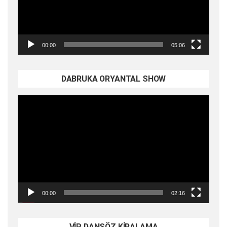
00:00
05:06
DABRUKA ORYANTAL SHOW
Video
oynatıcı
00:00
02:16
VİP DANSÖZ KİRALAMA