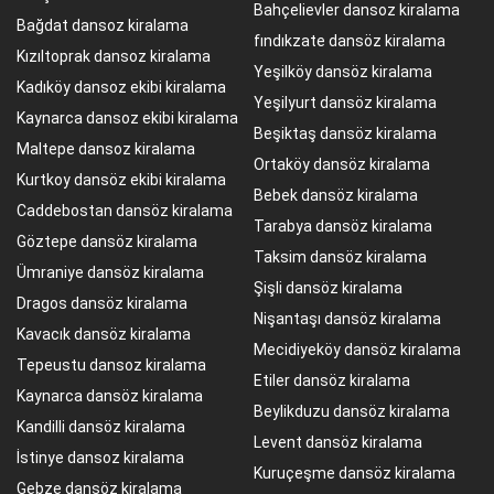
Bahçelievler dansoz kiralama
Bağdat dansoz kiralama
fındıkzate dansöz kiralama
Kızıltoprak dansoz kiralama
Yeşilköy dansöz kiralama
Kadıköy dansoz ekibi kiralama
Yeşilyurt dansöz kiralama
Kaynarca dansoz ekibi kiralama
Beşiktaş dansöz kiralama
Maltepe dansoz kiralama
Ortaköy dansöz kiralama
Kurtkoy dansöz ekibi kiralama
Bebek dansöz kiralama
Caddebostan dansöz kiralama
Tarabya dansöz kiralama
Göztepe dansöz kiralama
Taksim dansöz kiralama
Ümraniye dansöz kiralama
Şişli dansöz kiralama
Dragos dansöz kiralama
Nişantaşı dansöz kiralama
Kavacık dansöz kiralama
Mecidiyeköy dansöz kiralama
Tepeustu dansoz kiralama
Etiler dansöz kiralama
Kaynarca dansöz kiralama
Beylikduzu dansöz kiralama
Kandilli dansöz kiralama
Levent dansöz kiralama
İstinye dansoz kiralama
Kuruçeşme dansöz kiralama
Gebze dansöz kiralama