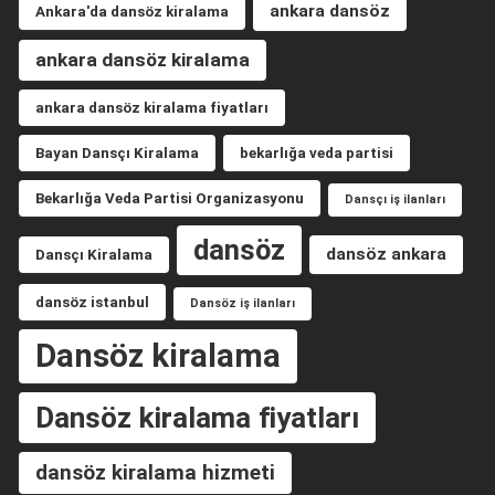
ankara dansöz
Ankara'da dansöz kiralama
ankara dansöz kiralama
ankara dansöz kiralama fiyatları
Bayan Dansçı Kiralama
bekarlığa veda partisi
Bekarlığa Veda Partisi Organizasyonu
Dansçı iş ilanları
dansöz
dansöz ankara
Dansçı Kiralama
dansöz istanbul
Dansöz iş ilanları
Dansöz kiralama
Dansöz kiralama fiyatları
dansöz kiralama hizmeti