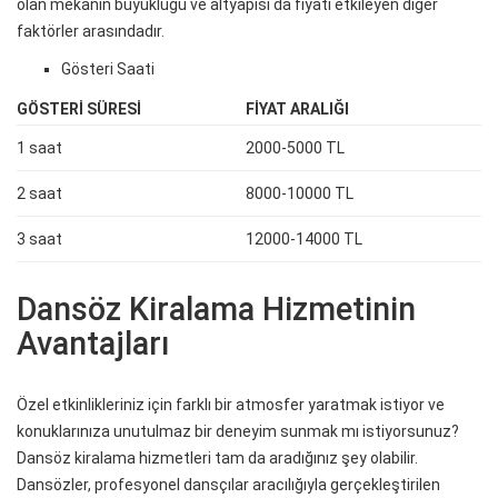
olan mekanın büyüklüğü ve altyapısı da fiyatı etkileyen diğer
faktörler arasındadır.
Gösteri Saati
GÖSTERI SÜRESI
FIYAT ARALIĞI
1 saat
2000-5000 TL
2 saat
8000-10000 TL
3 saat
12000-14000 TL
Dansöz Kiralama Hizmetinin
Avantajları
Özel etkinlikleriniz için farklı bir atmosfer yaratmak istiyor ve
konuklarınıza unutulmaz bir deneyim sunmak mı istiyorsunuz?
Dansöz kiralama hizmetleri tam da aradığınız şey olabilir.
Dansözler, profesyonel dansçılar aracılığıyla gerçekleştirilen