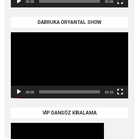
00:00
05:06
DABRUKA ORYANTAL SHOW
Video
oynatıcı
00:00
02:16
VİP DANSÖZ KİRALAMA