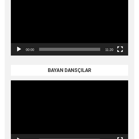
oynatıcı
00:00
11:20
BAYAN DANSÇILAR
Video
oynatıcı