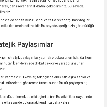
 içeriğinizin ilgi çekmesini sağlar. Örneğin, dans içeriği
anarak, dansseverlerin dikkatini çekebilirsiniz. Bu sayede,
irsiniz.
nokta da spesifikliktir. Genel ve fazla rekabetçi hashtag’ler
 etiketler tercih edilmelidir. Bu sayede, içeriğinizin görünürlüğü
atejik Paylaşımlar
 için stratijik paylaşımlar yapmak oldukça önemlidir. Bu, hem
nlı tutar. İçeriklerinizde dikkat çekici ve yaratıcı unsurlar
dir.
arı yapmaktır. Hikayeler, takipçilerle anlık etkileşim sağlar ve
tik süreçlerini gösterme fırsatı sunar. Bu tür paylaşımlar,
ur.
ikleri düzenlemek de etkileşimi artırır. Bu etkinlikler sayesinde
larla etkileşimde bulunarak kendinizi daha yakın