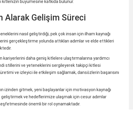
pçi kitlenizin büyümesine katkıda bulunur.
m Alarak Gelişim Süreci
teneklerini nasıl geliştirdiği, pek çok insan için ilham kaynağı
erini gerçekleştirme yolunda attıkları adımlar ve elde ettikleri
ktedir.
n kariyerlerini daha geniş kitlelere ulaştırmalarına yardımcı
i stillerini ve yeteneklerini sergileyerek takipçi kitlesi
 üretimi ve izleyici ile etkileşim sağlamak, dansözlerin başarısını
ın izinden gitmek, yeni başlayanlar için motivasyon kaynağı
izi geliştirmek ve hedeflerimize ulaşmak için cesur adımlar
i keşfetmesinde önemli bir rol oynamaktadır.