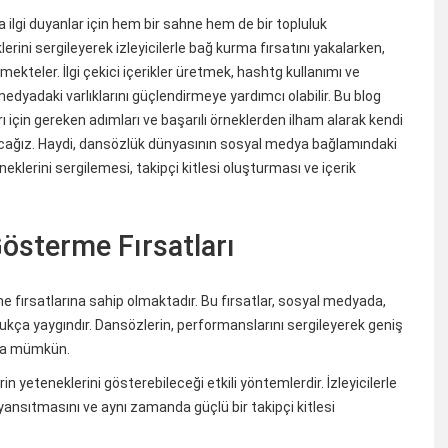
a ilgi duyanlar için hem bir sahne hem de bir topluluk
rini sergileyerek izleyicilerle bağ kurma fırsatını yakalarken,
tmekteler. İlgi çekici içerikler üretmek, hashtg kullanımı ve
medyadaki varlıklarını güçlendirmeye yardımcı olabilir. Bu blog
ı için gereken adımları ve başarılı örneklerden ilham alarak kendi
 alacağız. Haydi, dansözlük dünyasının sosyal medya bağlamındaki
lerini sergilemesi, takipçi kitlesi oluşturması ve içerik
Gösterme Fırsatları
me fırsatlarına sahip olmaktadır. Bu fırsatlar, sosyal medyada,
dukça yaygındır. Dansözlerin, performanslarını sergileyerek geniş
ukça mümkün.
rin yeteneklerini gösterebileceği etkili yöntemlerdir. İzleyicilerle
yansıtmasını ve aynı zamanda güçlü bir takipçi kitlesi