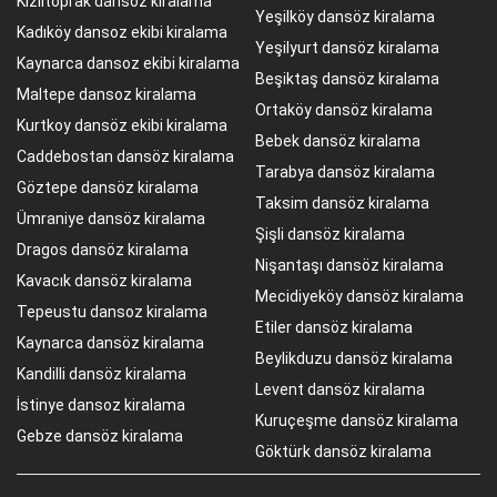
Kızıltoprak dansoz kiralama
Yeşilköy dansöz kiralama
Kadıköy dansoz ekibi kiralama
Yeşilyurt dansöz kiralama
Kaynarca dansoz ekibi kiralama
Beşiktaş dansöz kiralama
Maltepe dansoz kiralama
Ortaköy dansöz kiralama
Kurtkoy dansöz ekibi kiralama
Bebek dansöz kiralama
Caddebostan dansöz kiralama
Tarabya dansöz kiralama
Göztepe dansöz kiralama
Taksim dansöz kiralama
Ümraniye dansöz kiralama
Şişli dansöz kiralama
Dragos dansöz kiralama
Nişantaşı dansöz kiralama
Kavacık dansöz kiralama
Mecidiyeköy dansöz kiralama
Tepeustu dansoz kiralama
Etiler dansöz kiralama
Kaynarca dansöz kiralama
Beylikduzu dansöz kiralama
Kandilli dansöz kiralama
Levent dansöz kiralama
İstinye dansoz kiralama
Kuruçeşme dansöz kiralama
Gebze dansöz kiralama
Göktürk dansöz kiralama