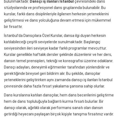
bulunmaktadır.
Dansçı iş ilanları İstanbul
çevresindeki dans
stüdyolarında ve profesyonel dans gruplarında bulunabilir. Bu
kurslar, farklı dans disiplinleriyle ilgilenen herkesin yeteneklerini
geliştirmesi ve dans yolculuğuna devam etmesi için mükemmel
bir fırsattır.
İstanbul’da Dansçılara Özel Kurslar, dansa ilgi duyan herkesin
katılabileceği çeşitli seviyelerde sunulmaktadır. Başlangıç ​​
seviyesinden ileri seviyeye kadar farklı programlar mevcuttur.
Kurslar genellikle haftalık dersler şeklinde düzenlenir ve her ders,
dansın temel prensipleri, tekniği ve koreografisi üzerine odaklanır.
Dansçı adayları, deneyimli eğitmenler tarafından yönlendirilir ve
gerektiğinde bireysel geri bildirim alır. Bu şekilde, dansçılar
yeteneklerini geliştirirken aynı zamanda dansçı iş ilanları İstanbul
çevresinde daha fazla fırsat yakalama şansına sahip olurlar.
Dans kurslarına katılan dansçılar, hem dans becerilerini geliştirme
hem de dans topluluğuyla bağlantı kurma fırsatı bulurlar. Bir
dansçı olarak, ağırlıklı olarak performans sanatı olan dansın
getirdiği heyecanı paylaşan birçok kişiyle tanışma fırsatınız vardır.