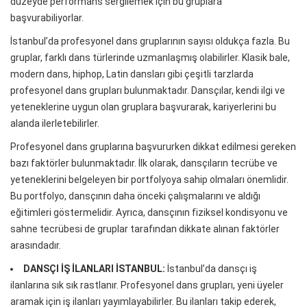
düzeyde performans sergilemek için bu gruplara
başvurabiliyorlar.
İstanbul’da profesyonel dans gruplarının sayısı oldukça fazla. Bu
gruplar, farklı dans türlerinde uzmanlaşmış olabilirler. Klasik bale,
modern dans, hiphop, Latin dansları gibi çeşitli tarzlarda
profesyonel dans grupları bulunmaktadır. Dansçılar, kendi ilgi ve
yeteneklerine uygun olan gruplara başvurarak, kariyerlerini bu
alanda ilerletebilirler.
Profesyonel dans gruplarına başvururken dikkat edilmesi gereken
bazı faktörler bulunmaktadır. İlk olarak, dansçıların tecrübe ve
yeteneklerini belgeleyen bir portfolyoya sahip olmaları önemlidir.
Bu portfolyo, dansçının daha önceki çalışmalarını ve aldığı
eğitimleri göstermelidir. Ayrıca, dansçının fiziksel kondisyonu ve
sahne tecrübesi de gruplar tarafından dikkate alınan faktörler
arasındadır.
DANSÇI İŞ İLANLARI İSTANBUL:
İstanbul’da dansçı iş
ilanlarına sık sık rastlanır. Profesyonel dans grupları, yeni üyeler
aramak için iş ilanları yayımlayabilirler. Bu ilanları takip ederek,