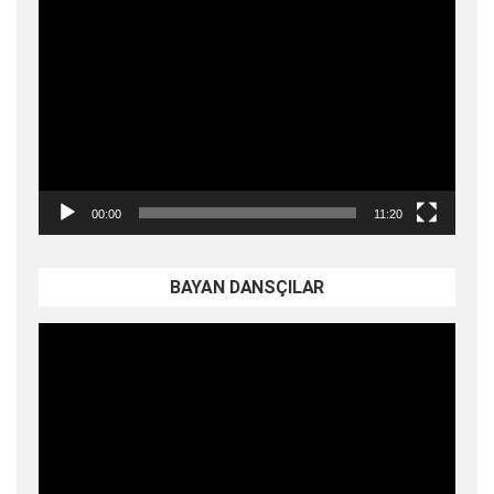
Video
oynatıcı
00:00
11:20
BAYAN DANSÇILAR
Video
oynatıcı