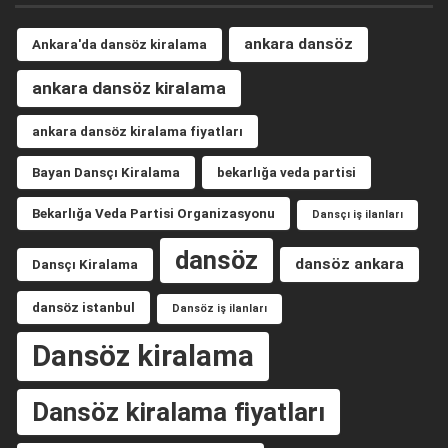
ankara dansöz
Ankara'da dansöz kiralama
ankara dansöz kiralama
ankara dansöz kiralama fiyatları
Bayan Dansçı Kiralama
bekarlığa veda partisi
Bekarlığa Veda Partisi Organizasyonu
Dansçı iş ilanları
dansöz
dansöz ankara
Dansçı Kiralama
dansöz istanbul
Dansöz iş ilanları
Dansöz kiralama
Dansöz kiralama fiyatları