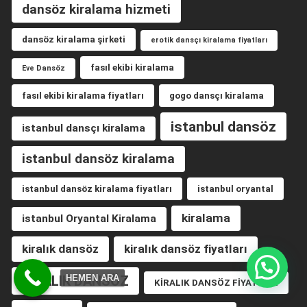
dansöz kiralama hizmeti
dansöz kiralama şirketi
erotik dansçı kiralama fiyatları
fasıl ekibi kiralama
Eve Dansöz
fasıl ekibi kiralama fiyatları
gogo dansçı kiralama
istanbul dansöz
istanbul dansçı kiralama
istanbul dansöz kiralama
istanbul dansöz kiralama fiyatları
istanbul oryantal
kiralama
istanbul Oryantal Kiralama
kiralık dansöz
kiralık dansöz fiyatları
KİRALIK DANSÖZ
HEMEN ARA
KİRALIK DANSÖZ FİYATLARI