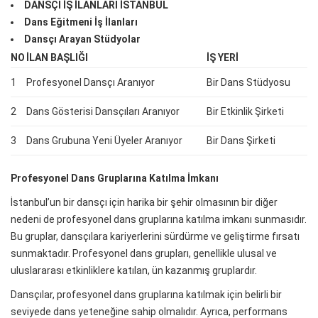
DANSÇI İŞ İLANLARI İSTANBUL
Dans Eğitmeni İş İlanları
Dansçı Arayan Stüdyolar
NO
İLAN BAŞLIĞI
İŞ YERI
1
Profesyonel Dansçı Aranıyor
Bir Dans Stüdyosu
2
Dans Gösterisi Dansçıları Aranıyor
Bir Etkinlik Şirketi
3
Dans Grubuna Yeni Üyeler Aranıyor
Bir Dans Şirketi
Profesyonel Dans Gruplarına Katılma İmkanı
İstanbul’un bir dansçı için harika bir şehir olmasının bir diğer
nedeni de profesyonel dans gruplarına katılma imkanı sunmasıdır.
Bu gruplar, dansçılara kariyerlerini sürdürme ve geliştirme fırsatı
sunmaktadır. Profesyonel dans grupları, genellikle ulusal ve
uluslararası etkinliklere katılan, ün kazanmış gruplardır.
Dansçılar, profesyonel dans gruplarına katılmak için belirli bir
seviyede dans yeteneğine sahip olmalıdır. Ayrıca, performans