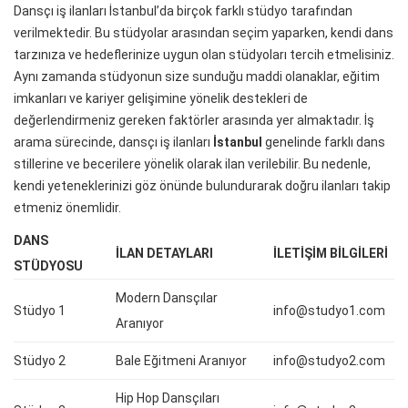
Dansçı iş ilanları İstanbul’da birçok farklı stüdyo tarafından
verilmektedir. Bu stüdyolar arasından seçim yaparken, kendi dans
tarzınıza ve hedeflerinize uygun olan stüdyoları tercih etmelisiniz.
Aynı zamanda stüdyonun size sunduğu maddi olanaklar, eğitim
imkanları ve kariyer gelişimine yönelik destekleri de
değerlendirmeniz gereken faktörler arasında yer almaktadır. İş
arama sürecinde, dansçı iş ilanları
İstanbul
genelinde farklı dans
stillerine ve becerilere yönelik olarak ilan verilebilir. Bu nedenle,
kendi yeteneklerinizi göz önünde bulundurarak doğru ilanları takip
etmeniz önemlidir.
DANS
İLAN DETAYLARI
İLETIŞIM BILGILERI
STÜDYOSU
Modern Dansçılar
Stüdyo 1
info@studyo1.com
Aranıyor
Stüdyo 2
Bale Eğitmeni Aranıyor
info@studyo2.com
Hip Hop Dansçıları