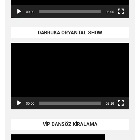
00:00
05:06
DABRUKA ORYANTAL SHOW
Video
oynatıcı
00:00
02:16
VİP DANSÖZ KİRALAMA