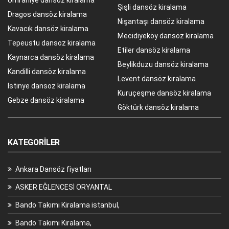
Ümraniye dansöz kiralama
Şişli dansöz kiralama
Dragos dansöz kiralama
Nişantaşı dansöz kiralama
Kavacık dansöz kiralama
Mecidiyeköy dansöz kiralama
Tepeustu dansoz kiralama
Etiler dansöz kiralama
Kaynarca dansöz kiralama
Beylikduzu dansöz kiralama
Kandilli dansöz kiralama
Levent dansöz kiralama
İstinye dansoz kiralama
Kuruçeşme dansöz kiralama
Gebze dansöz kiralama
Göktürk dansöz kiralama
KATEGORILER
Ankara Dansöz fiyatları
ASKER EĞLENCESİ ORYANTAL
Bando Takımı Kiralama istanbul,
Bando Takımı Kiralama,