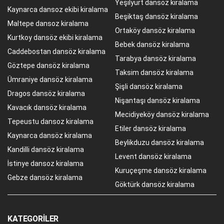
Yeşilyurt dansöz kiralama
Kaynarca dansoz ekibi kiralama
Beşiktaş dansöz kiralama
Maltepe dansoz kiralama
Ortaköy dansöz kiralama
Kurtkoy dansöz ekibi kiralama
Bebek dansöz kiralama
Caddebostan dansöz kiralama
Tarabya dansöz kiralama
Göztepe dansöz kiralama
Taksim dansöz kiralama
Ümraniye dansöz kiralama
Şişli dansöz kiralama
Dragos dansöz kiralama
Nişantaşı dansöz kiralama
Kavacık dansöz kiralama
Mecidiyeköy dansöz kiralama
Tepeustu dansoz kiralama
Etiler dansöz kiralama
Kaynarca dansöz kiralama
Beylikduzu dansöz kiralama
Kandilli dansöz kiralama
Levent dansöz kiralama
İstinye dansoz kiralama
Kuruçeşme dansöz kiralama
Gebze dansöz kiralama
Göktürk dansöz kiralama
KATEGORILER