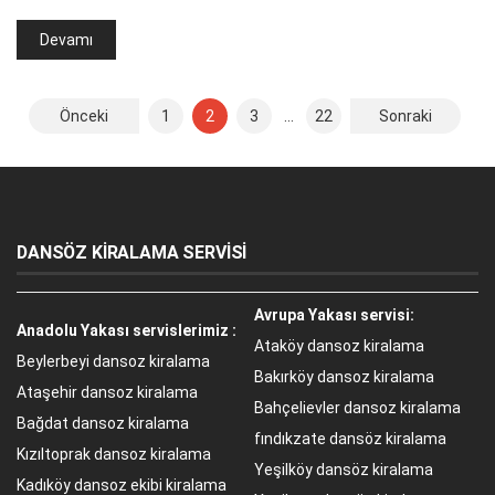
Devamı
Yazı
Önceki
1
2
3
…
22
Sonraki
sayfalaması
DANSÖZ KİRALAMA SERVİSİ
Avrupa Yakası servisi:
Anadolu Yakası servislerimiz :
Ataköy dansoz kiralama
Beylerbeyi dansoz kiralama
Bakırköy dansoz kiralama
Ataşehir dansoz kiralama
Bahçelievler dansoz kiralama
Bağdat dansoz kiralama
fındıkzate dansöz kiralama
Kızıltoprak dansoz kiralama
Yeşilköy dansöz kiralama
Kadıköy dansoz ekibi kiralama