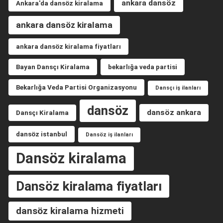
ankara dansöz
Ankara'da dansöz kiralama
ankara dansöz kiralama
ankara dansöz kiralama fiyatları
Bayan Dansçı Kiralama
bekarlığa veda partisi
Bekarlığa Veda Partisi Organizasyonu
Dansçı iş ilanları
dansöz
dansöz ankara
Dansçı Kiralama
dansöz istanbul
Dansöz iş ilanları
Dansöz kiralama
Dansöz kiralama fiyatları
dansöz kiralama hizmeti