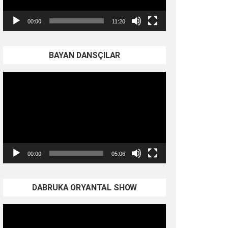
00:00
11:20
BAYAN DANSÇILAR
Video
oynatıcı
00:00
05:06
DABRUKA ORYANTAL SHOW
Video
oynatıcı