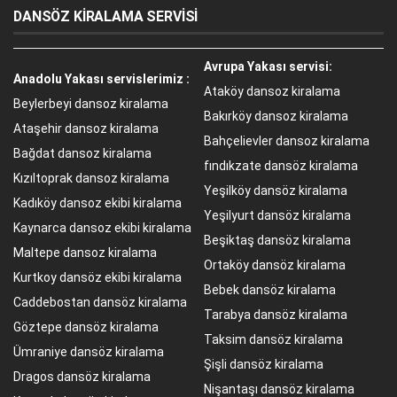
DANSÖZ KİRALAMA SERVİSİ
Avrupa Yakası servisi:
Anadolu Yakası servislerimiz :
Ataköy dansoz kiralama
Beylerbeyi dansoz kiralama
Bakırköy dansoz kiralama
Ataşehir dansoz kiralama
Bahçelievler dansoz kiralama
Bağdat dansoz kiralama
fındıkzate dansöz kiralama
Kızıltoprak dansoz kiralama
Yeşilköy dansöz kiralama
Kadıköy dansoz ekibi kiralama
Yeşilyurt dansöz kiralama
Kaynarca dansoz ekibi kiralama
Beşiktaş dansöz kiralama
Maltepe dansoz kiralama
Ortaköy dansöz kiralama
Kurtkoy dansöz ekibi kiralama
Bebek dansöz kiralama
Caddebostan dansöz kiralama
Tarabya dansöz kiralama
Göztepe dansöz kiralama
Taksim dansöz kiralama
Ümraniye dansöz kiralama
Şişli dansöz kiralama
Dragos dansöz kiralama
Nişantaşı dansöz kiralama