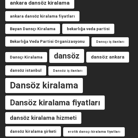
ankara dansöz kiralama
ankara dansöz kiralama fiyatları
Bayan Dansçı Kiralama
bekarlığa veda partisi
Bekarlığa Veda Partisi Organizasyonu
Dansçı iş ilanları
dansöz
dansöz ankara
Dansçı Kiralama
dansöz istanbul
Dansöz iş ilanları
Dansöz kiralama
Dansöz kiralama fiyatları
dansöz kiralama hizmeti
dansöz kiralama şirketi
erotik dansçı kiralama fiyatları