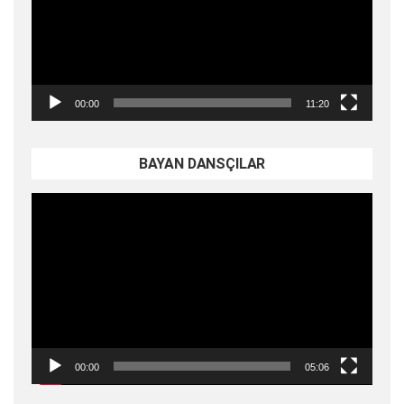
00:00
11:20
BAYAN DANSÇILAR
Video
oynatıcı
00:00
05:06