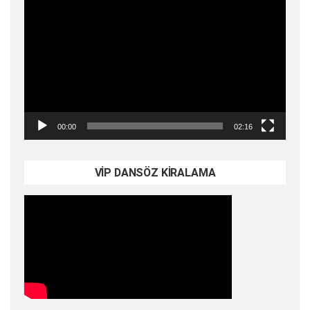
Video
oynatıcı
00:00
02:16
VİP DANSÖZ KİRALAMA