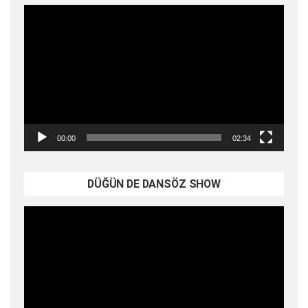
Video
oynatıcı
00:00
02:34
DÜĞÜN DE DANSÖZ SHOW
Video
oynatıcı