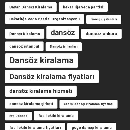
Bayan Dansçı Kiralama
bekarlığa veda partisi
Bekarlığa Veda Partisi Organizasyonu
Dansçı iş ilanları
dansöz
dansöz ankara
Dansçı Kiralama
dansöz istanbul
Dansöz iş ilanları
Dansöz kiralama
Dansöz kiralama fiyatları
dansöz kiralama hizmeti
dansöz kiralama şirketi
erotik dansçı kiralama fiyatları
fasıl ekibi kiralama
Eve Dansöz
fasıl ekibi kiralama fiyatları
gogo dansçı kiralama