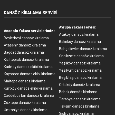
DANSÖZ KİRALAMA SERVİSİ
Avrupa Yakası servisi:
Anadolu Yakası servislerimiz :
Ataköy dansoz kiralama
Beylerbeyi dansoz kiralama
Bakırköy dansoz kiralama
Ataşehir dansoz kiralama
Bahçelievler dansoz kiralama
Bağdat dansoz kiralama
fındıkzate dansöz kiralama
Kızıltoprak dansoz kiralama
Yeşilköy dansöz kiralama
Kadıköy dansoz ekibi kiralama
Yeşilyurt dansöz kiralama
Kaynarca dansoz ekibi kiralama
Beşiktaş dansöz kiralama
Maltepe dansoz kiralama
Ortaköy dansöz kiralama
Kurtkoy dansöz ekibi kiralama
Bebek dansöz kiralama
Caddebostan dansöz kiralama
Tarabya dansöz kiralama
Göztepe dansöz kiralama
Taksim dansöz kiralama
Ümraniye dansöz kiralama
Şişli dansöz kiralama