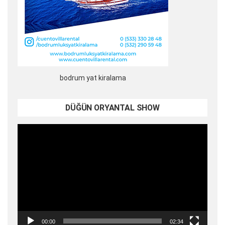
bodrum yat kiralama
DÜĞÜN ORYANTAL SHOW
Video
oynatıcı
00:00
02:34