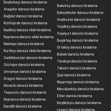
Beylerbeyi dansoz kiralama
Bakırköy dansoz kiralama
Ataşehir dansoz kiralama
Bahçelievler dansoz kiralama
Bağdat dansoz kiralama
fındıkzate dansöz kiralama
Kızıltoprak dansoz kiralama
Yeşilköy dansöz kiralama
Kadıköy dansoz ekibi kiralama
Yeşilyurt dansöz kiralama
Kaynarca dansoz ekibi kiralama
Beşiktaş dansöz kiralama
Maltepe dansoz kiralama
Ortaköy dansöz kiralama
Kurtkoy dansöz ekibi kiralama
Bebek dansöz kiralama
Caddebostan dansöz kiralama
Tarabya dansöz kiralama
Göztepe dansöz kiralama
Taksim dansöz kiralama
Ümraniye dansöz kiralama
Şişli dansöz kiralama
Dragos dansöz kiralama
Nişantaşı dansöz kiralama
Kavacık dansöz kiralama
Mecidiyeköy dansöz kiralama
Tepeustu dansoz kiralama
Etiler dansöz kiralama
Kaynarca dansöz kiralama
Beylikduzu dansöz kiralama
Kandilli dansöz kiralama
Levent dansöz kiralama