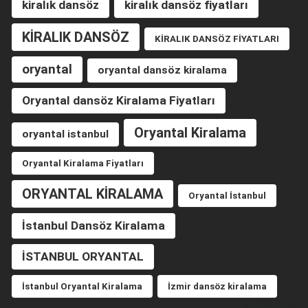
kiralık dansöz
kiralık dansöz fiyatları
KİRALIK DANSÖZ
KİRALIK DANSÖZ FİYATLARI
oryantal
oryantal dansöz kiralama
Oryantal dansöz Kiralama Fiyatları
Oryantal Kiralama
oryantal istanbul
Oryantal Kiralama Fiyatları
ORYANTAL KİRALAMA
Oryantal İstanbul
İstanbul Dansöz Kiralama
İSTANBUL ORYANTAL
İstanbul Oryantal Kiralama
İzmir dansöz kiralama