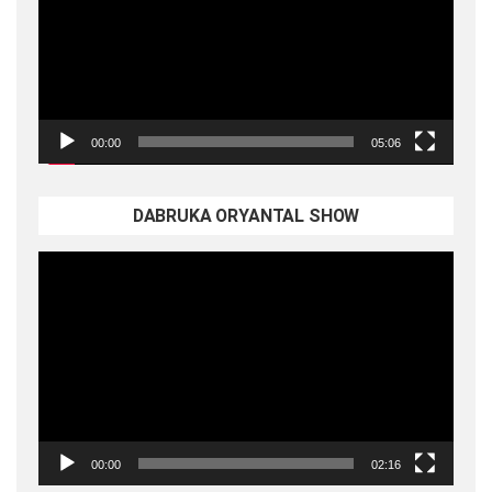
00:00
05:06
DABRUKA ORYANTAL SHOW
Video
oynatıcı
00:00
02:16