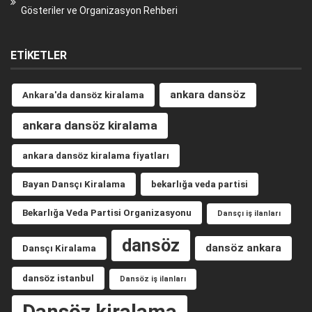
Gösteriler ve Organizasyon Rehberi
ETIKETLER
ankara dansöz
Ankara'da dansöz kiralama
ankara dansöz kiralama
ankara dansöz kiralama fiyatları
Bayan Dansçı Kiralama
bekarlığa veda partisi
Bekarlığa Veda Partisi Organizasyonu
Dansçı iş ilanları
dansöz
dansöz ankara
Dansçı Kiralama
dansöz istanbul
Dansöz iş ilanları
Dansöz kiralama