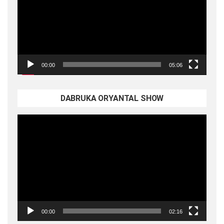
00:00
05:06
DABRUKA ORYANTAL SHOW
Video
oynatıcı
00:00
02:16