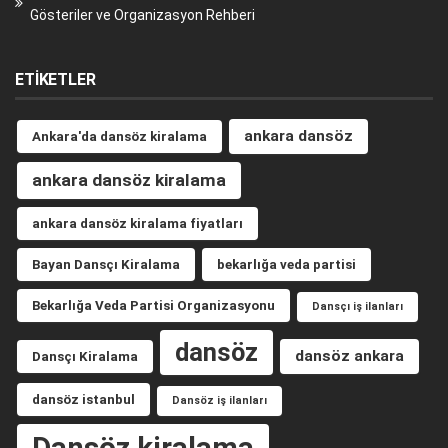
Gösteriler ve Organizasyon Rehberi
ETIKETLER
ankara dansöz
Ankara'da dansöz kiralama
ankara dansöz kiralama
ankara dansöz kiralama fiyatları
Bayan Dansçı Kiralama
bekarlığa veda partisi
Bekarlığa Veda Partisi Organizasyonu
Dansçı iş ilanları
dansöz
dansöz ankara
Dansçı Kiralama
dansöz istanbul
Dansöz iş ilanları
Dansöz kiralama