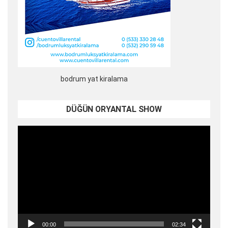
bodrum yat kiralama
DÜĞÜN ORYANTAL SHOW
Video
oynatıcı
00:00
02:34