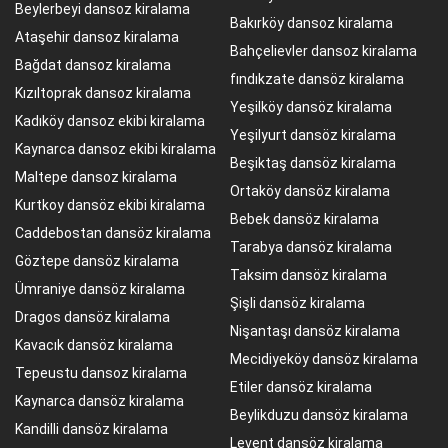
Beylerbeyi dansoz kiralama
Bakırköy dansoz kiralama
Ataşehir dansoz kiralama
Bahçelievler dansoz kiralama
Bağdat dansoz kiralama
fındıkzate dansöz kiralama
Kızıltoprak dansoz kiralama
Yeşilköy dansöz kiralama
Kadıköy dansoz ekibi kiralama
Yeşilyurt dansöz kiralama
Kaynarca dansoz ekibi kiralama
Beşiktaş dansöz kiralama
Maltepe dansoz kiralama
Ortaköy dansöz kiralama
Kurtkoy dansöz ekibi kiralama
Bebek dansöz kiralama
Caddebostan dansöz kiralama
Tarabya dansöz kiralama
Göztepe dansöz kiralama
Taksim dansöz kiralama
Ümraniye dansöz kiralama
Şişli dansöz kiralama
Dragos dansöz kiralama
Nişantaşı dansöz kiralama
Kavacık dansöz kiralama
Mecidiyeköy dansöz kiralama
Tepeustu dansoz kiralama
Etiler dansöz kiralama
Kaynarca dansöz kiralama
Beylikduzu dansöz kiralama
Kandilli dansöz kiralama
Levent dansöz kiralama