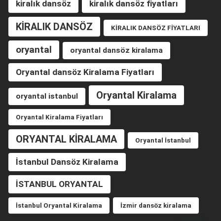
kiralık dansöz
kiralık dansöz fiyatları
KİRALIK DANSÖZ
KİRALIK DANSÖZ FİYATLARI
oryantal
oryantal dansöz kiralama
Oryantal dansöz Kiralama Fiyatları
Oryantal Kiralama
oryantal istanbul
Oryantal Kiralama Fiyatları
ORYANTAL KİRALAMA
Oryantal İstanbul
İstanbul Dansöz Kiralama
İSTANBUL ORYANTAL
İstanbul Oryantal Kiralama
İzmir dansöz kiralama