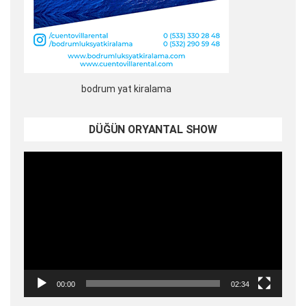
bodrum yat kiralama
DÜĞÜN ORYANTAL SHOW
Video
oynatıcı
00:00
02:34