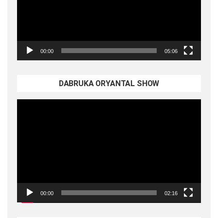
00:00
05:06
DABRUKA ORYANTAL SHOW
Video
oynatıcı
00:00
02:16