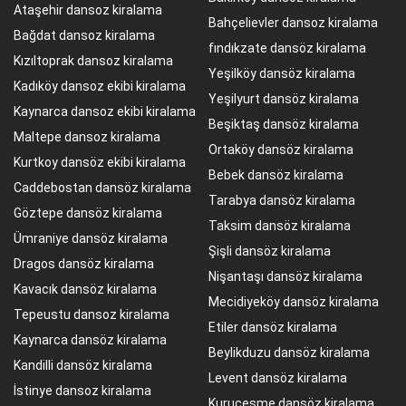
Ataşehir dansoz kiralama
Bahçelievler dansoz kiralama
Bağdat dansoz kiralama
fındıkzate dansöz kiralama
Kızıltoprak dansoz kiralama
Yeşilköy dansöz kiralama
Kadıköy dansoz ekibi kiralama
Yeşilyurt dansöz kiralama
Kaynarca dansoz ekibi kiralama
Beşiktaş dansöz kiralama
Maltepe dansoz kiralama
Ortaköy dansöz kiralama
Kurtkoy dansöz ekibi kiralama
Bebek dansöz kiralama
Caddebostan dansöz kiralama
Tarabya dansöz kiralama
Göztepe dansöz kiralama
Taksim dansöz kiralama
Ümraniye dansöz kiralama
Şişli dansöz kiralama
Dragos dansöz kiralama
Nişantaşı dansöz kiralama
Kavacık dansöz kiralama
Mecidiyeköy dansöz kiralama
Tepeustu dansoz kiralama
Etiler dansöz kiralama
Kaynarca dansöz kiralama
Beylikduzu dansöz kiralama
Kandilli dansöz kiralama
Levent dansöz kiralama
İstinye dansoz kiralama
Kuruçeşme dansöz kiralama