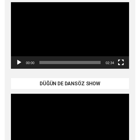
Video
oynatıcı
00:00
02:34
DÜĞÜN DE DANSÖZ SHOW
Video
oynatıcı