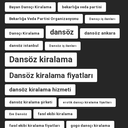
Bayan Dansçı Kiralama
bekarlığa veda partisi
Bekarlığa Veda Partisi Organizasyonu
Dansçı iş ilanları
dansöz
dansöz ankara
Dansçı Kiralama
dansöz istanbul
Dansöz iş ilanları
Dansöz kiralama
Dansöz kiralama fiyatları
dansöz kiralama hizmeti
dansöz kiralama şirketi
erotik dansçı kiralama fiyatları
fasıl ekibi kiralama
Eve Dansöz
fasıl ekibi kiralama fiyatları
gogo dansçı kiralama