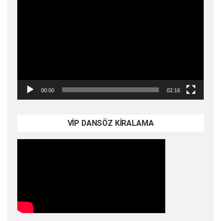
Video
oynatıcı
00:00
02:16
VİP DANSÖZ KİRALAMA