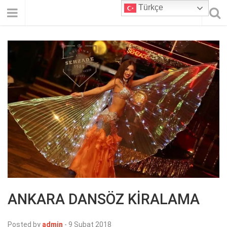
Türkçe
ANKARA DANSÖZ KİRALAMA
Posted by
admin
-
9 Şubat 2018