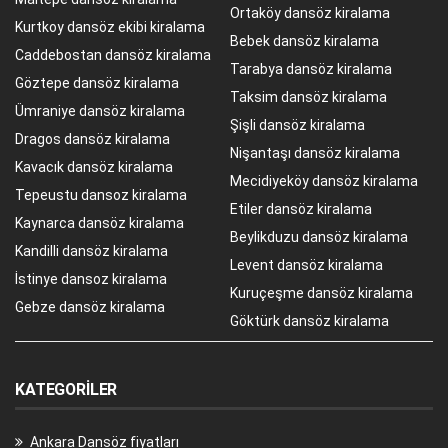
Ortaköy dansöz kiralama
Kurtkoy dansöz ekibi kiralama
Bebek dansöz kiralama
Caddebostan dansöz kiralama
Tarabya dansöz kiralama
Göztepe dansöz kiralama
Taksim dansöz kiralama
Ümraniye dansöz kiralama
Şişli dansöz kiralama
Dragos dansöz kiralama
Nişantaşı dansöz kiralama
Kavacık dansöz kiralama
Mecidiyeköy dansöz kiralama
Tepeustu dansoz kiralama
Etiler dansöz kiralama
Kaynarca dansöz kiralama
Beylikduzu dansöz kiralama
Kandilli dansöz kiralama
Levent dansöz kiralama
İstinye dansoz kiralama
Kuruçeşme dansöz kiralama
Gebze dansöz kiralama
Göktürk dansöz kiralama
KATEGORILER
Ankara Dansöz fiyatları