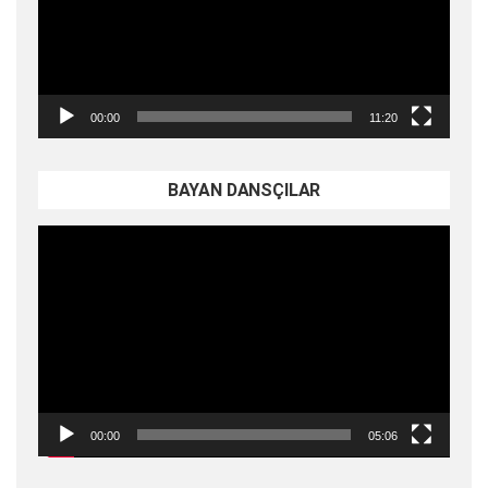
00:00
11:20
BAYAN DANSÇILAR
Video
oynatıcı
00:00
05:06